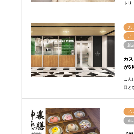
トリ
グ
ア
新
カス
が6
こん
目と
グ
新