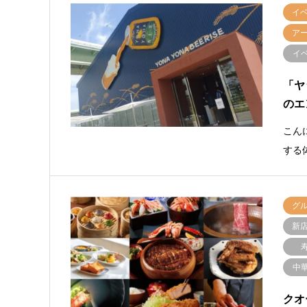
イ
ア
イ
「ヤ
のエ
こん
する
グ
新
中
クオ