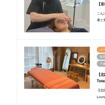
【京
こん
者と
ク
新
子連
【北
Tota
【北
Lo