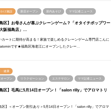
でかけ施設
新店オープン
屋内あそび
ママ記者ニュース
島区】お母さんが喜ぶクレーンゲーム？「オタイチポップワー
大阪福島店」…
いカートに期待が高まる！家族で楽しめるクレーンゲーム専門店こんに
satominです★福島区海老江にオープンしたクレー…
容・健康
店オープン
リラクゼーション
エステサロン
ママ記者ニュース
島区】毛馬に5月14日オープン！「salon rilly」でアロマトリ
区】＜オープン割引あり＞5月14日オープン！「salon rilly」でアロマ