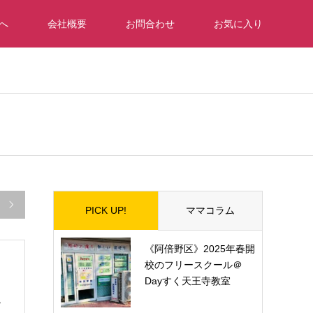
へ
会社概要
お問合わせ
お気に入り

PICK UP!
ママコラム
《阿倍野区》2025年春開
校のフリースクール＠
Dayすく天王寺教室
モ