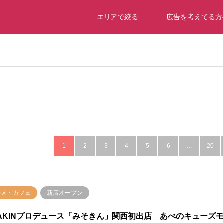
エリアで絞る
広告を考えてる方
1
2
3
4
5
6
…
20
ルメ・カフェ
新店オープン
KAKINプロデュース「みそきん」関西初出店 あべのキューズ