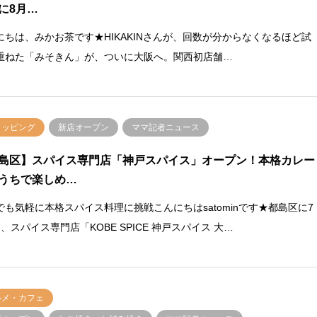
に8月…
にちは、みかお茶です★HIKAKINさんが、回数が分からなくなるほど試
重ねた「みそきん」が、ついに大阪へ。関西初店舗…
ョッピング
新店オープン
ママ記者ニュース
島区】スパイス専門店「神戸スパイス」オープン！本格カレー
うちで楽しめ…
でも気軽に本格スパイス料理に挑戦こんにちはsatominです★都島区に7
、スパイス専門店「KOBE SPICE 神戸スパイス 大…
ルメ・カフェ