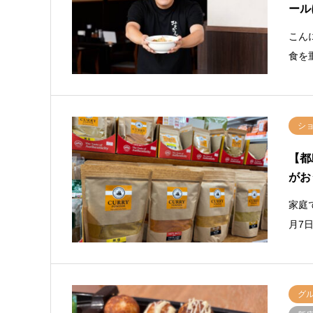
ール
こん
食を
シ
【都
がお
家庭
月7日
グ