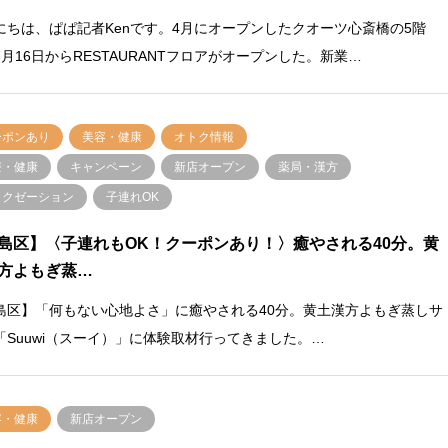
にちは、ぱぱ記者Kenです。4月にオープンしたクオーツ心斎橋の5階
7月16日からRESTAURANTフロアがオープンした。新業…
ーポンあり
美容・健康
オトク情報
療・健康
キャンペーン
新店オープン
薬局・漢方
ラクゼーション
子連れOK
島区】〈子連れもOK！クーポンあり！〉癒やされる40分。黄
方よもぎ蒸…
島区】「何もない心地よさ」に癒やされる40分。黄土漢方よもぎ蒸しサ
「Suuwi（スーイ）」に体験取材行ってきました。…
容・健康
新店オープン