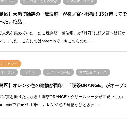
店オープン
たこ焼き・お好み焼き
ママ記者ニュース
島区】天満で話題の「魔法蛸」が桜ノ宮へ移転！15分待ってで
べたい絶品…
で人気を集めていた たこ焼き店「魔法蛸」が7月7日に桜ノ宮へ移転オ
ンしました。こんにちはsatominです★こちらのた…
ルメ・カフェ
店オープン
ランチ
カフェ・喫茶店
ママ記者ニュース
島区】オレンジ色の建物が目印！「喫茶ORANGE」がオープ
ず写真を撮りたくなる！喫茶ORANGEのクリームソーダが可愛いこんに
satominです★7月10日、オレンジ色の建物がひときわ…