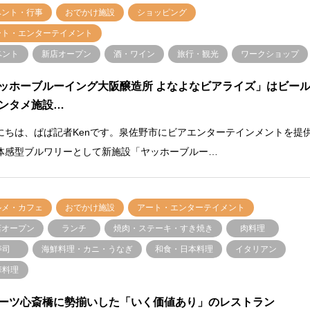
ベント・行事
おでかけ施設
ショッピング
ート・エンターテイメント
ベント
新店オープン
酒・ワイン
旅行・観光
ワークショップ
ッホーブルーイング大阪醸造所 よなよなビアライズ」はビー
ンタメ施設…
にちは、ぱぱ記者Kenです。泉佐野市にビアエンターテインメントを提
体感型ブルワリーとして新施設「ヤッホーブルー…
ルメ・カフェ
おでかけ施設
アート・エンターテイメント
店オープン
ランチ
焼肉・ステーキ・すき焼き
肉料理
寿司
海鮮料理・カニ・うなぎ
和食・日本料理
イタリアン
華料理
ーツ心斎橋に勢揃いした「いく価値あり」のレストラン