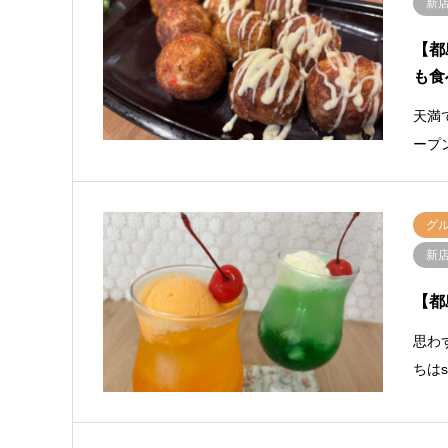
新
【都
も食
天満
ープ
グ
新
【都
思わ
ちは