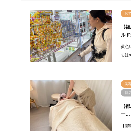
お
【福
ルド
黄色
ちは
美
新
【都
ー…
【都島