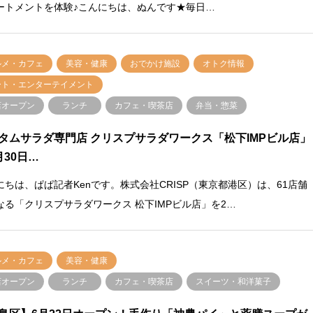
ートメントを体験♪こんにちは、ぬんです★毎日…
ルメ・カフェ
美容・健康
おでかけ施設
オトク情報
ート・エンターテイメント
店オープン
ランチ
カフェ・喫茶店
弁当・惣菜
タムサラダ専門店 クリスプサラダワークス「松下IMPビル店」
月30日…
にちは、ぱぱ記者Kenです。株式会社CRISP（東京都港区）は、61店舗
なる「クリスプサラダワークス 松下IMPビル店」を2…
ルメ・カフェ
美容・健康
店オープン
ランチ
カフェ・喫茶店
スイーツ・和洋菓子