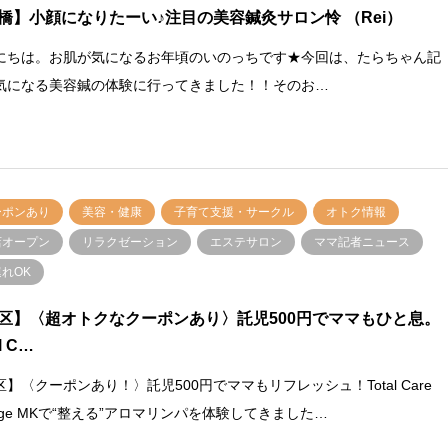
橋】小顔になりたーい♪注目の美容鍼灸サロン怜 （Rei）
にちは。お肌が気になるお年頃のいのっちです★今回は、たらちゃん記
気になる美容鍼の体験に行ってきました！！そのお…
ーポンあり
美容・健康
子育て支援・サークル
オトク情報
店オープン
リラクゼーション
エステサロン
ママ記者ニュース
れOK
区】〈超オトクなクーポンあり〉託児500円でママもひと息。
l C…
区】〈クーポンあり！〉託児500円でママもリフレッシュ！Total Care
unge MKで“整える”アロマリンパを体験してきました…