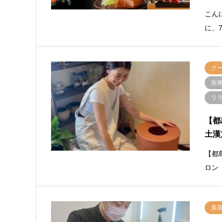
こん
に、
ク
医
リ
【都
土漢
【都
ロン
美