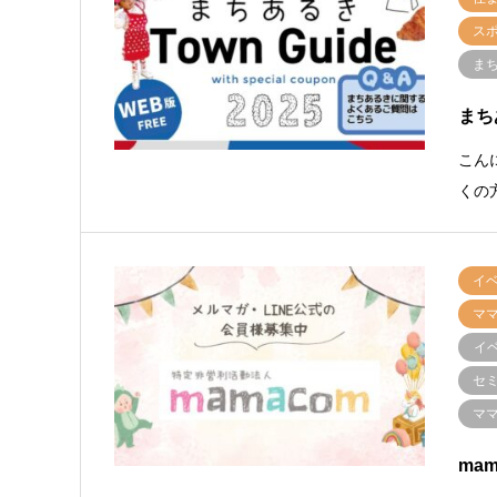
ス
ま
まち
こん
くの
イ
マ
イ
セ
マ
ma