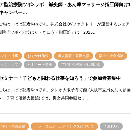
ア型治療院ツボ×ラボ 鍼灸師・あん摩マッサージ指圧師向け1
キャンペー…
にちは、ぱぱ記者Kenです。株式会社QVファクトリーが運営するシェア
療院「ツボ×ラボ はり・きゅう・指圧処」は、2025…
ベント・行事
おでかけ施設
求人情報・就職支援
福祉・社会福祉
ークショップ
セミナー・講座
市区町村機関・地域団体
セミナー「子どもと関わる仕事を知ろう」で参加者募集中
にちは、ぱぱ記者Kenです。クレオ大阪子育て館 (大阪市立男女共同参画
ター子育て活動支援館)では、男女共同参画セミ…
人情報・就職支援
ドットコムホールディングスについて
子連れOK