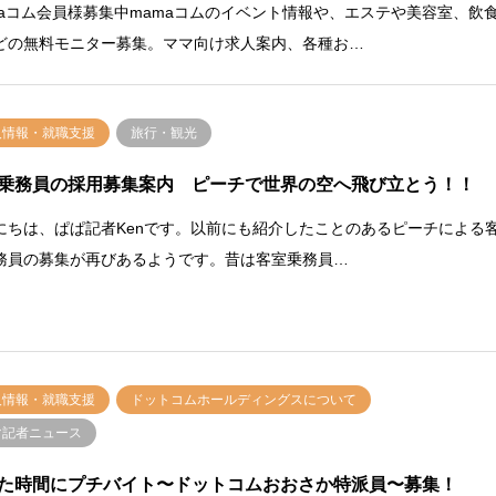
maコム会員様募集中mamaコムのイベント情報や、エステや美容室、飲
どの無料モニター募集。ママ向け求人案内、各種お…
人情報・就職支援
旅行・観光
乗務員の採用募集案内 ピーチで世界の空へ飛び立とう！！
にちは、ぱぱ記者Kenです。以前にも紹介したことのあるピーチによる
務員の募集が再びあるようです。昔は客室乗務員…
人情報・就職支援
ドットコムホールディングスについて
マ記者ニュース
た時間にプチバイト〜ドットコムおおさか特派員〜募集！