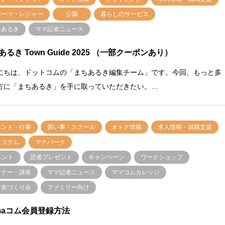
ポーツ・レジャー
公園
暮らしのサービス
ちあるき
ママ記者ニュース
あるき Town Guide 2025 （一部クーポンあり）
にちは、ドットコムの「まちあるき編集チーム」です。今回、もっと多
方に「まちあるき」を手に取っていただきたい。…
ベント・行事
習い事・スクール
オトク情報
求人情報・就職支援
マコラム
マナパーク
ベント
読者プレゼント
キャンペーン
ワークショップ
ミナー・講座
ママ記者ニュース
ママコムカレッジ
マ友づくり会
ファミリー向け
maコム会員登録方法