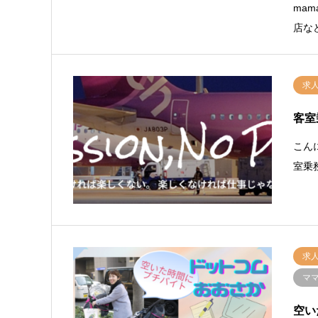
ma
店な
求
客室
こん
室乗
求
マ
空い