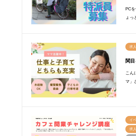
PC
ょっ
求
関目
こん
マ」
イ
求