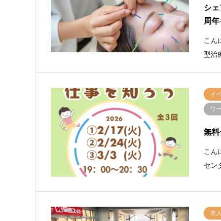
シェ
周年
こん
型治
イ
ワ
無料
こん
セン
求