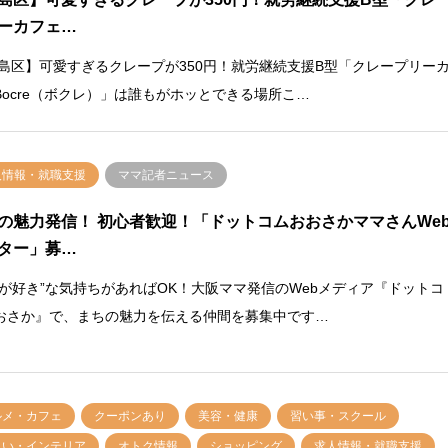
ーカフェ…
島区】可愛すぎるクレープが350円！就労継続支援B型「クレープリー
Bocre（ボクレ）」は誰もがホッとできる場所こ…
人情報・就職支援
ママ記者ニュース
の魅力発信！ 初心者歓迎！「ドットコムおおさかママさんWe
ター」募…
阪が好き”な気持ちがあればOK！大阪ママ発信のWebメディア『ドットコ
おさか』で、まちの魅力を伝える仲間を募集中です…
ルメ・カフェ
クーポンあり
美容・健康
習い事・スクール
まい・インテリア
オトク情報
ショッピング
求人情報・就職支援