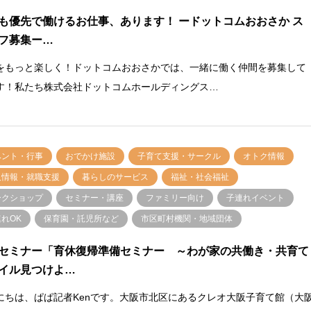
も優先で働けるお仕事、あります！ ードットコムおおさか ス
フ募集ー…
をもっと楽しく！ドットコムおおさかでは、一緒に働く仲間を募集して
す！私たち株式会社ドットコムホールディングス…
ベント・行事
おでかけ施設
子育て支援・サークル
オトク情報
人情報・就職支援
暮らしのサービス
福祉・社会福祉
ークショップ
セミナー・講座
ファミリー向け
子連れイベント
れOK
保育園・託児所など
市区町村機関・地域団体
セミナー「育休復帰準備セミナー ～わが家の共働き・共育て
イル見つけよ…
にちは、ぱぱ記者Kenです。大阪市北区にあるクレオ大阪子育て館（大