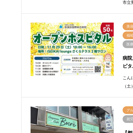
市立
美
福
医
病院
ピタ
こん
（土
グ
就
【都