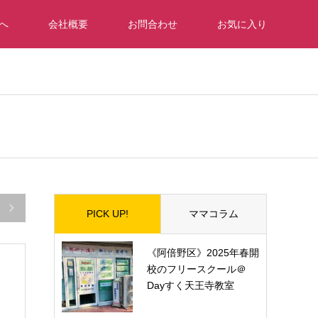
へ
会社概要
お問合わせ
お気に入り

PICK UP!
ママコラム
《阿倍野区》2025年春開
校のフリースクール＠
Dayすく天王寺教室