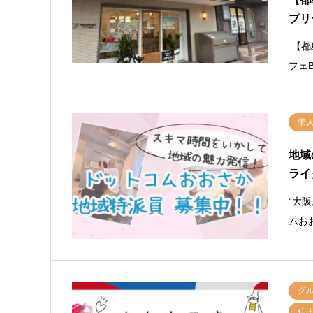
プリ
【都
フェ
求
地域
ライ
“大
ムお
グ
住