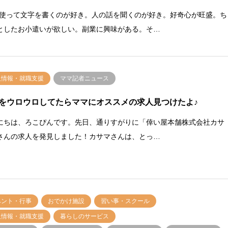
を使って文字を書くのが好き。人の話を聞くのが好き。好奇心が旺盛。ち
としたお小遣いが欲しい。副業に興味がある。そ…
人情報・就職支援
ママ記者ニュース
をウロウロしてたらママにオススメの求人見つけたよ♪
にちは、ろこぴんです。先日、通りすがりに「倖い屋本舗株式会社カサ
さんの求人を発見しました！カサマさんは、とっ…
ベント・行事
おでかけ施設
習い事・スクール
人情報・就職支援
暮らしのサービス