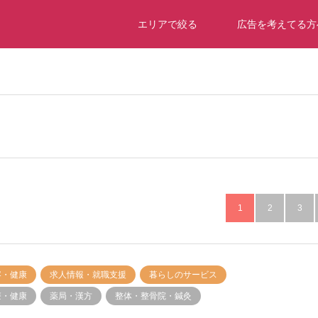
エリアで絞る
広告を考えてる方
援
1
2
3
容・健康
求人情報・就職支援
暮らしのサービス
療・健康
薬局・漢方
整体・整骨院・鍼灸