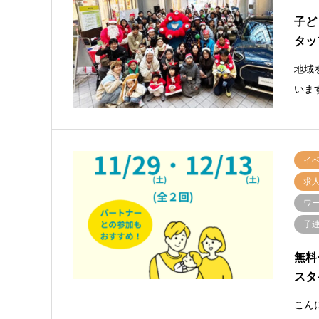
子ど
タッ
地域
いま
イ
求
ワ
子連
無料
スタ
こん