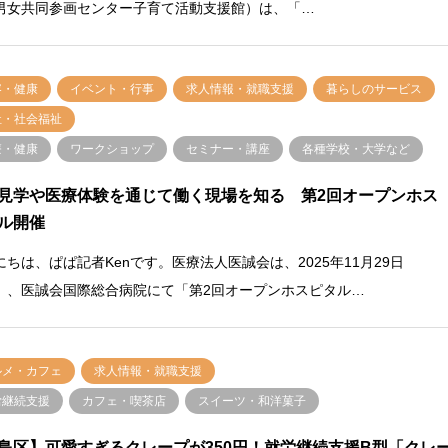
男女共同参画センター子育て活動支援館）は、「…
容・健康
イベント・行事
求人情報・就職支援
暮らしのサービス
祉・社会福祉
療・健康
ワークショップ
セミナー・講座
各種学校・大学など
見学や医療体験を通じて働く現場を知る 第2回オープンホス
ル開催
にちは、ぱぱ記者Kenです。医療法人医誠会は、2025年11月29日
）、医誠会国際総合病院にて「第2回オープンホスピタル…
ルメ・カフェ
求人情報・就職支援
労継続支援
カフェ・喫茶店
スイーツ・和洋菓子
島区】可愛すぎるクレープが350円！就労継続支援B型「クレ