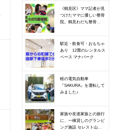
《鶴見区》ママ記者が見
の
つけたママに優しい整骨
院。鶴見わだち整骨…
駅近・飲食可・おもちゃ
あり 12畳のレンタルス
ペース マナパーク
軽の電気自動車
『SAKURA』を運転して
みました♪
家族や友達家族との旅行
に、一棟貸しのグランピ
ング施設 セレスト山…