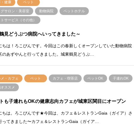
容・健康
ペット
ッグサロン・美容室
動物病院
ペットホテル
ットサービス（その他）
鶴見どうぶつ病院へいってきました～
にちは！ろこぴんです。今回はこの春新しくオープンしていた動物病院
区のあずやんと行ってきました。城東鶴見どうぶ…
ルメ・カフェ
ペット
カフェ・喫茶店
ペットOK
子連れOK
舗オススメ
トも子連れもOKの健康志向カフェが城東区関目にオープン
にちは。ろこぴんです★今回は、カフェ＆レストランGaia（ガイア）さ
行ってきました〜カフェ＆レストランGaia（ガイア…