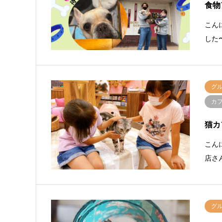
食物
こん
した
グ
カ
猫カ
こん
店さ
グ