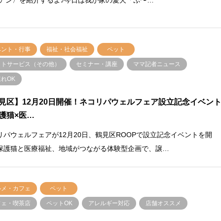
ベント・行事
福祉・社会福祉
ペット
ットサービス（その他）
セミナー・講座
ママ記者ニュース
れOK
見区】12月20日開催！ネコリパウェルフェア設立記念イベン
護猫×医…
リパウェルフェアが12月20日、鶴見区ROOPで設立記念イベントを開
保護猫と医療福祉、地域がつながる体験型企画で、譲…
ルメ・カフェ
ペット
フェ・喫茶店
ペットOK
アレルギー対応
店舗オススメ