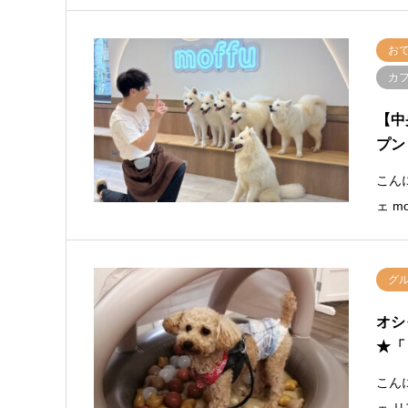
お
カ
【中
プン
こん
ェ 
グ
オシ
★「 
こんに
ェ 