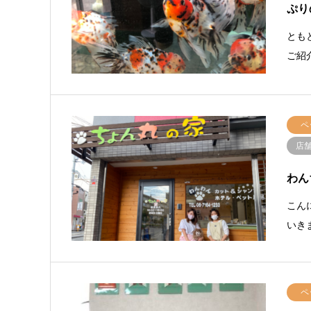
ぷり
とも
ご紹
ペ
店
わん
こん
いき
ペ