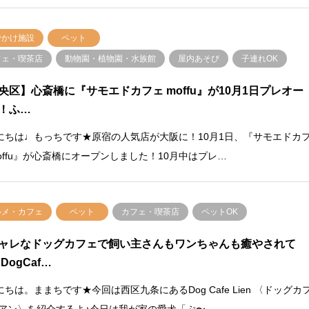
でかけ施設
ペット
フェ・喫茶店
動物園・植物園・水族館
屋内あそび
子連れOK
央区】心斎橋に『サモエドカフェ moffu』が10月1日プレオー
！ふ…
にちは♩もっちです★原宿の人気店が大阪に！10月1日、『サモエドカ
moffu』が心斎橋にオープンしました！10月中はプレ…
ルメ・カフェ
ペット
カフェ・喫茶店
ペットOK
ャレなドッグカフェで飼い主さんもワンちゃんも癒やされて
DogCaf…
ちは。ままちです★今回は西区九条にあるDog Cafe Lien 〈ドッグカ
リアン〉を紹介するよ♪今日は我が家の愛犬「ぷ〜…