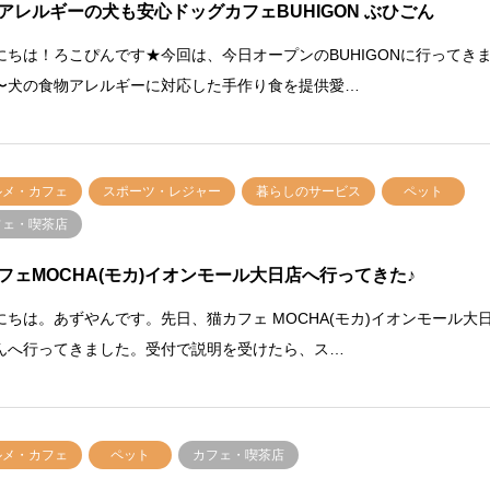
アレルギーの犬も安心ドッグカフェBUHIGON ぶひごん
にちは！ろこぴんです★今回は、今日オープンのBUHIGONに行ってき
〜犬の食物アレルギーに対応した手作り食を提供愛…
ルメ・カフェ
スポーツ・レジャー
暮らしのサービス
ペット
フェ・喫茶店
フェMOCHA(モカ)イオンモール大日店へ行ってきた♪
にちは。あずやんです。先日、猫カフェ MOCHA(モカ)イオンモール大
んへ行ってきました。受付で説明を受けたら、ス…
ルメ・カフェ
ペット
カフェ・喫茶店