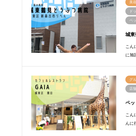
美
ド
ペ
城東
こん
に旭
グ
店
ペッ
こん
んに