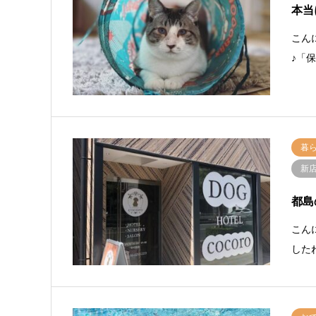
本当
こん
♪「
暮
新
都島
こん
した