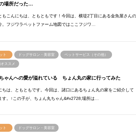
の場所だった…
ともこんにちは、ともともです！今回は、横堤2丁目にある金魚屋さん
介。フジワラペットファーム地図ではここフジワ…
ット
ドッグサロン・美容室
ペットサービス（その他）
舗オススメ
ちゃんへの愛が溢れている ちょん丸の家に行ってみた
にちは、ともともです。今回は、諸口にあるちょん丸の家をご紹介して
ます。↑この子が、ちょん丸ちゃん&#x2728;場所は…
ット
ドッグサロン・美容室