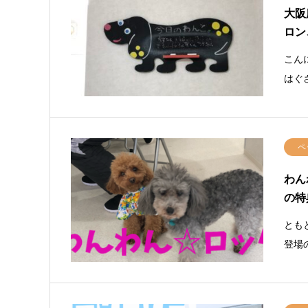
大阪
ロン
こん
はぐ
ペ
わん
の特
とも
登場