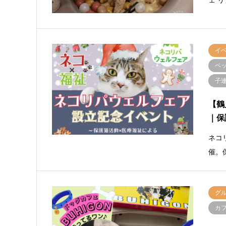
イ
ペ
子連
【鶴
｜保
ネコ
催。
グ
カ