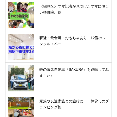
《鶴見区》ママ記者が見つけたママに優し
い整骨院。鶴...
駅近・飲食可・おもちゃあり 12畳のレ
ンタルスペー...
軽の電気自動車『SAKURA』を運転してみ
ました♪
家族や友達家族との旅行に、一棟貸しのグ
ランピング施...