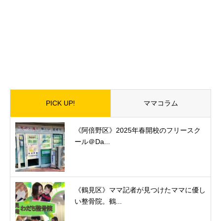
PICK UP!
ママコラム
《阿倍野区》2025年春開校のフリースク
ール＠Da...
《鶴見区》ママ記者が見つけたママに優し
い整骨院。鶴...