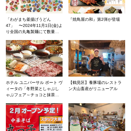
「わがまち釜揚げうどん
『焼鳥屋の和』第2弾が登場
47」 〜2024年11月1日(金)よ
り全国の丸亀製麺にて数量…
ホテル ユニバーサル ポート ヴ
【鶴見区】養豚場のレストラ
ィータの「冬野菜としゃぶし
ン大山畜産がリニューアル
ゃぶフェア～チョコと抹茶…