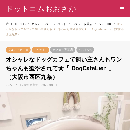
ドットコムおおさか
TOPICS
グルメ・カフェ
ペット
カフェ・喫茶店
ペットOK
オシ
ャレなドッグカフェで飼い主さんもワンちゃんも癒やされて★「 DogCafeLien 」（大阪市
西区九条）
グルメ・カフェ
ペット
カフェ・喫茶店
ペットOK
オシャレなドッグカフェで飼い主さんもワン
ちゃんも癒やされて★「 DogCafeLien 」
（大阪市西区九条）
2022.07.11 / 最終更新日：2022.08.01