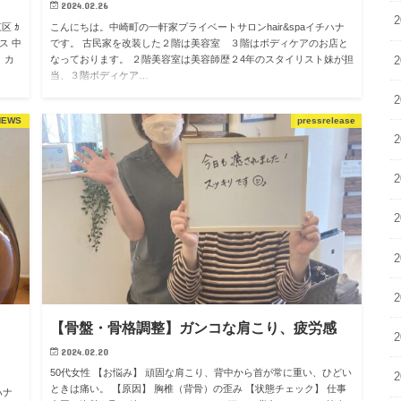
2024.02.26
2
区 ｶ
こんにちは。中崎町の一軒家プライベートサロンhair&spaイチハナ
ス 中
です。 古民家を改装した２階は美容室 ３階はボディケアのお店と
 カ
なっております。 ２階美容室は美容師歴２4年のスタイリスト妹が担
2
当、３階ボディケア…
2
NEWS
pressrelease
2
2
2
2
2
【骨盤・骨格調整】ガンコな肩こり、疲労感
2
2024.02.20
50代女性 【お悩み】 頑固な肩こり、背中から首が常に重い、ひどい
2
ときは痛い。 【原因】 胸椎（背骨）の歪み 【状態チェック】 仕事
ハナ