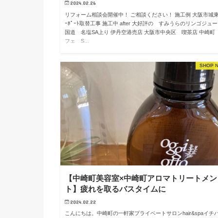
2024.02.26
リフォーム相談会開催中！ ご相談ください！ 施工例 大阪市城東
ｰﾎﾟｰﾄ取替工事 施工中 after 大好評の すみうらのリンゴジュー
国道 名塩SA上り 伊丹空港売店 大阪市中央区 喫茶店 中崎町
フェ S…
SHOP 
【中崎町美容室×中崎町アロマトリートメン
ト】疲れを取るバスタイムに
2024.02.22
こんにちは。中崎町の一軒家プライベートサロンhair&spaイチ