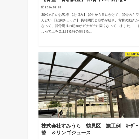
2024.02.28
30代男性のお客様 【お悩み】 背中から首にかけて、背骨のキ
んどい 【状態チェック】 長時間同じ姿勢が続き、背骨の動きが
なって、背骨周りの筋肉がガチガチに固くなっていました。 こ
よって上を見上げる時の動ける…
SHOP 
株式会社すみうら 鶴見区 施工例 ｶｰﾎﾟｰ
替 ＆リンゴジュース