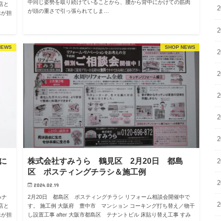
中同じ姿勢を取り続けていることから、腰から背中にかけての筋肉
店と
2
が頭の重さで引っ張られてしま…
妹が担
2
NEWS
SHOP NEWS
2
2
2
2
2
に
株式会社すみうら 鶴見区 2月20日 都島
2
区 ポスティングチラシ＆施工例
2
2024.02.19
ハナ
2月20日 都島区 ポスティングチラシ リフォーム相談会開催中で
2
店と
す。 施工例 大阪府 豊中市 マンション コーキング打ち替え／物干
妹が担
し設置工事 after 大阪市都島区 テナントビル 床貼り替え工事 すみ