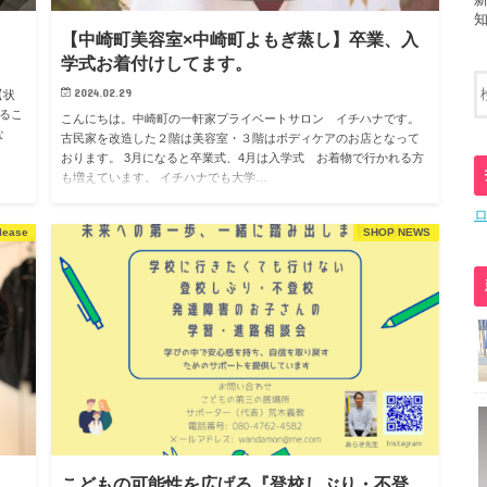
【中崎町美容室×中崎町よもぎ蒸し】卒業、入
学式お着付けしてます。
2024.02.29
【状
るこ
こんにちは。中崎町の一軒家プライベートサロン イチハナです。
な
古民家を改造した２階は美容室・３階はボディケアのお店となって
おります。 3月になると卒業式、4月は入学式 お着物で行かれる方
も増えています。 イチハナでも大学…
lease
SHOP NEWS
こどもの可能性を広げる『登校しぶり・不登