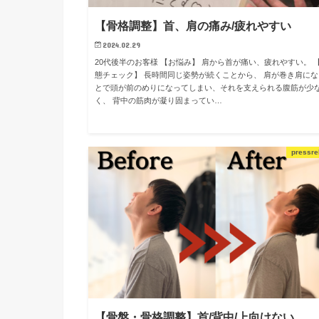
【骨格調整】首、肩の痛み/疲れやすい
2024.02.29
20代後半のお客様 【お悩み】 肩から首が痛い、疲れやすい。 
態チェック】 長時間同じ姿勢が続くことから、 肩が巻き肩にな
とで頭が前のめりになってしまい、それを支えられる腹筋が少
く、 背中の筋肉が凝り固まってい…
pressre
【骨盤・骨格調整】首/背中/上向けない