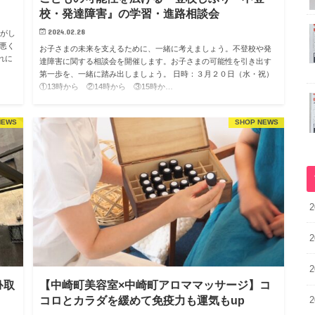
校・発達障害』の学習・進路相談会
2024.02.28
ワがし
悪く
お子さまの未来を支えるために、一緒に考えましょう。不登校や発
れに
達障害に関する相談会を開催します。お子さまの可能性を引き出す
第一歩を、一緒に踏み出しましょう。 日時：３月２０日（水・祝）
①13時から ②14時から ③15時か…
NEWS
SHOP NEWS
2
2
2
ﾄ取
【中崎町美容室×中崎町アロママッサージ】コ
コロとカラダを緩めて免疫力も運気もup
2