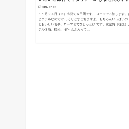
2016.07.02
１１月２４日（木）出発で６日間です。 ローマで３泊します。
じホテルなので ゆっくりとすごせますよ。もちろんいっぱいの 
とおいしい食事、ローマまでひとっとび です。航空費（往復）
テル３泊、観光、 ぜ～んぶ入って…