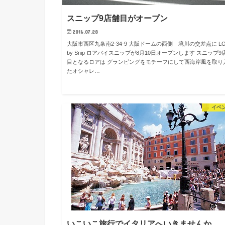
スニップ9店舗目がオープン
2016.07.28
大阪市西区九条南2-34-9 大阪ドームの西側 境川の交差点に LO
by Snip ロアバイスニップが8月10日オープンします スニップ9
目となるロアは グランピングをモチーフにして西海岸風を取り
たオシャレ…
イベ
いこいこ旅行でイタリアへいきませんか。