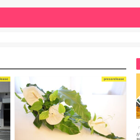
lease
pressrelease
「