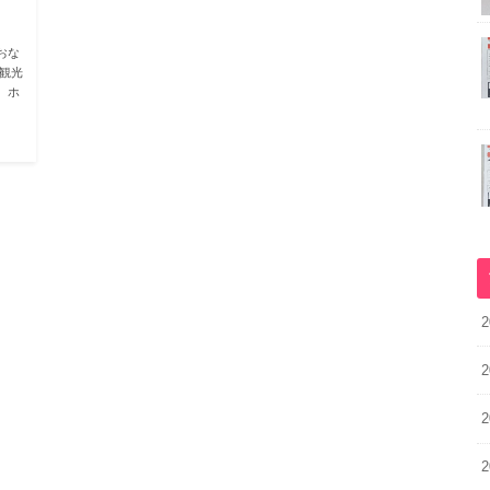
おな
観光
、ホ
2
2
2
2