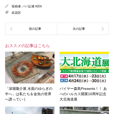
投稿者:
パパ記者 KEN
此花区
おススメの記事はこちら
「深堀隆介展 水面のゆらぎの
バイヤー森島Presents！！ あ
中へ」は私たちを金魚の世界
べのハルカス開業10周年記念
へ誘っていく
大北海道展