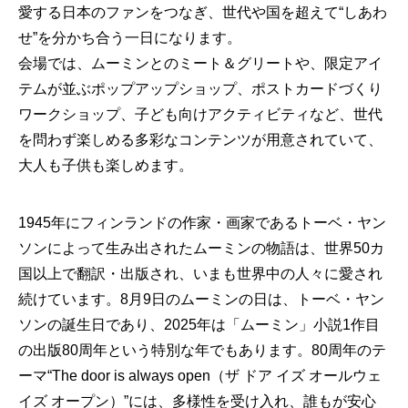
愛する日本のファンをつなぎ、世代や国を超えて“しあわ
せ”を分かち合う一日になります。
会場では、ムーミンとのミート＆グリートや、限定アイ
テムが並ぶポップアップショップ、ポストカードづくり
ワークショップ、子ども向けアクティビティなど、世代
を問わず楽しめる多彩なコンテンツが用意されていて、
大人も子供も楽しめます。
1945年にフィンランドの作家・画家であるトーベ・ヤン
ソンによって生み出されたムーミンの物語は、世界50カ
国以上で翻訳・出版され、いまも世界中の人々に愛され
続けています。8月9日のムーミンの日は、トーベ・ヤン
ソンの誕生日であり、2025年は「ムーミン」小説1作目
の出版80周年という特別な年でもあります。80周年のテ
ーマ“The door is always open（ザ ドア イズ オールウェ
イズ オープン）”には、多様性を受け入れ、誰もが安心