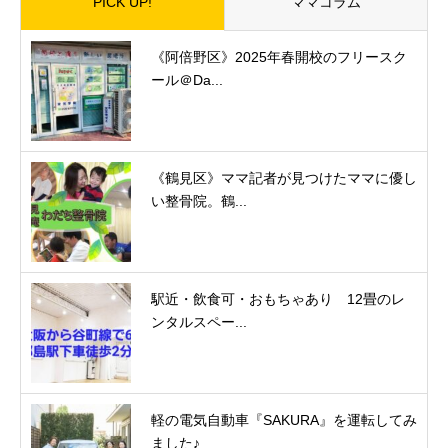
PICK UP!
ママコラム
《阿倍野区》2025年春開校のフリースク
ール＠Da...
《鶴見区》ママ記者が見つけたママに優し
い整骨院。鶴...
駅近・飲食可・おもちゃあり 12畳のレ
ンタルスペー...
軽の電気自動車『SAKURA』を運転してみ
ました♪