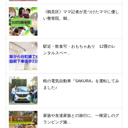
《鶴見区》ママ記者が見つけたママに優し
い整骨院。鶴...
駅近・飲食可・おもちゃあり 12畳のレ
ンタルスペー...
軽の電気自動車『SAKURA』を運転してみ
ました♪
家族や友達家族との旅行に、一棟貸しのグ
ランピング施...