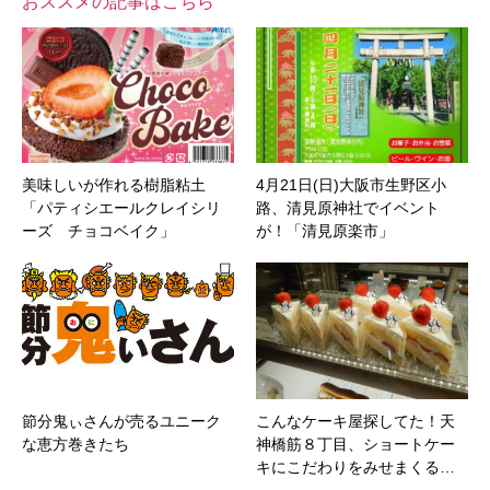
おススメの記事はこちら
美味しいが作れる樹脂粘土
4月21日(日)大阪市生野区小
「パティシエールクレイシリ
路、清見原神社でイベント
ーズ チョコベイク」
が！「清見原楽市」
節分鬼ぃさんが売るユニーク
こんなケーキ屋探してた！天
な恵方巻きたち
神橋筋８丁目、ショートケー
キにこだわりをみせまくる…