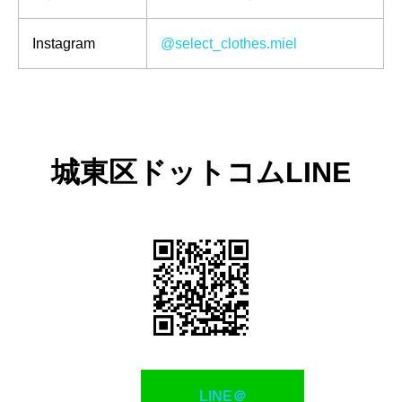
Instagram
@select_clothes.miel
城東区ドットコムLINE
LINE＠