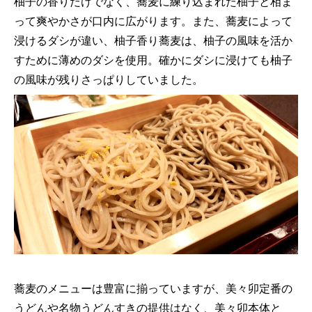
柚子の香りだけでなく、蕎麦に練り込まれた柚子と相ま
って爽やかさが口内に広がります。
また、蕎麦によって
浸けるダシが違い、柚子香り蕎麦は、柚子の風味を活か
すために薄めのダシを使用。確かにダシに浸けても柚子
の風味が残りさっぱりしていました。
蕎麦のメニューは豊富に揃っていますが、美々卯定番の
うどんや名物うどんすきの提供はなく、美々卯本体と