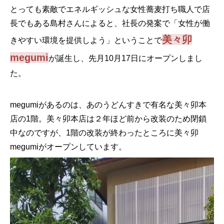
とっても素敵でエネルギッシュな女性蕎麦打ち職人で店
長でもある島村さんによると、社長の発案で「女性が働
美々卯
きやすい環境を提供しよう」ということで
megumi
が誕生し、先月10月17日にオープンしまし
た。
megumiがあるのは、あのうどんすきで有名な美々卯本
店の1階。美々卯本店は２年ほど前から改装のため閉鎖
中なのですが、1階の改装が終わったところに美々卯
megumiがオープンしています。