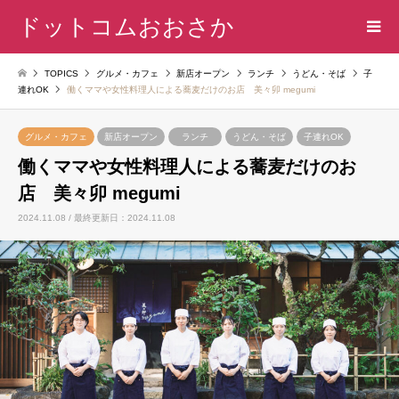
ドットコムおおさか
TOPICS
グルメ・カフェ
新店オープン
ランチ
うどん・そば
子
連れOK
働くママや女性料理人による蕎麦だけのお店 美々卯 megumi
グルメ・カフェ
新店オープン
ランチ
うどん・そば
子連れOK
働くママや女性料理人による蕎麦だけのお
店 美々卯 megumi
2024.11.08 / 最終更新日：2024.11.08