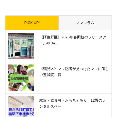
PICK UP!
ママコラム
《阿倍野区》2025年春開校のフリースク
ール＠Da...
《鶴見区》ママ記者が見つけたママに優し
い整骨院。鶴...
駅近・飲食可・おもちゃあり 12畳のレ
ンタルスペー...