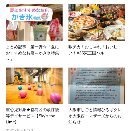
まとめ記事 第一弾☆「夏に
駅チカ！おしゃれ！おいし
おすすめなお店～かき氷特集
い！A35東三国バル
～」
重心児対象★都島区の放課後
大阪市しごと情報ひろばクレ
等デイサービス【Sky’s the
オ大阪西・マザーズからのお
Limit】
知らせ
スポンサーリンク