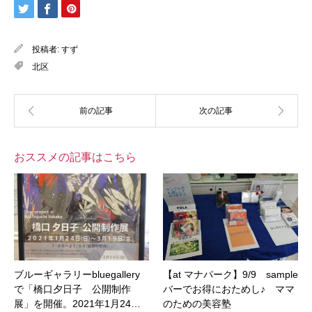
投稿者:
すず
北区
おススメの記事はこちら
ブルーギャラリーbluegallery
【at マナパーク】9/9 sample
で「橋口夕日子 公開制作
バーでお得におためし♪ ママ
展」を開催。2021年1月24…
のための美容塾