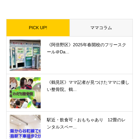
PICK UP!
ママコラム
《阿倍野区》2025年春開校のフリースク
ール＠Da...
《鶴見区》ママ記者が見つけたママに優し
い整骨院。鶴...
駅近・飲食可・おもちゃあり 12畳のレ
ンタルスペー...