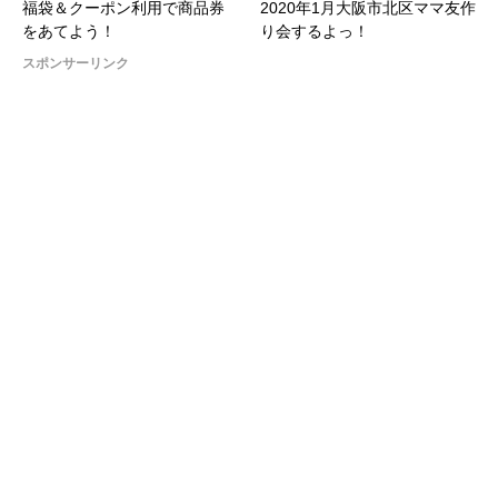
福袋＆クーポン利用で商品券
2020年1月大阪市北区ママ友作
をあてよう！
り会するよっ！
スポンサーリンク