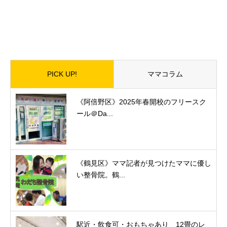
PICK UP!
ママコラム
《阿倍野区》2025年春開校のフリースク
ール＠Da...
《鶴見区》ママ記者が見つけたママに優し
い整骨院。鶴...
駅近・飲食可・おもちゃあり 12畳のレ