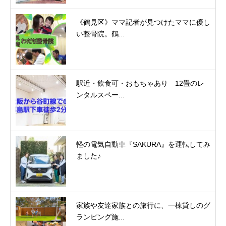
《鶴見区》ママ記者が見つけたママに優し
い整骨院。鶴...
駅近・飲食可・おもちゃあり 12畳のレ
ンタルスペー...
軽の電気自動車『SAKURA』を運転してみ
ました♪
家族や友達家族との旅行に、一棟貸しのグ
ランピング施...