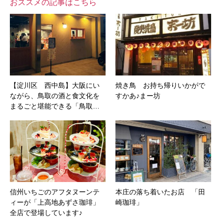
おススメの記事はこちら
【淀川区 西中島】大阪にい
焼き鳥 お持ち帰りいかがで
ながら、鳥取の酒と食文化を
すかあ♪まー坊
まるごと堪能できる「鳥取…
信州いちごのアフタヌーンテ
本庄の落ち着いたお店 「田
ィーが「上高地あずさ珈琲」
崎珈琲」
全店で登場しています♪