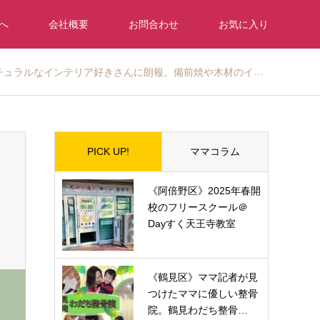
へ
会社概要
お問合わせ
お気に入り
ュラルなインテリア好きさんに朗報。備前焼や木材のイベントあります。玄と素（くろとしろ）
PICK UP!
ママコラム
《阿倍野区》2025年春開
校のフリースクール＠
Dayすく天王寺教室
《鶴見区》ママ記者が見
つけたママに優しい整骨
院。鶴見わだち整骨…