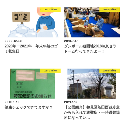
tsurumiku
tsurumiku
2020.12.30
2018.7.17
2020年ー2021年 年末年始のゴ
ダンボール遊園地2018in京セラ
ミ収集日
ドーム行ってきたよー！
tsurumiku
tsurumiku
2018.5.30
2019.1.19
健康チェックできてますか？
【公園紹介】鶴見区茨田西遊歩道
からも入れて避難所・一時避難場
所になってい…