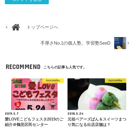
トップページへ
手厚さNo.1の個人塾。学習塾SeeD
RECOMMEND
こちらの記事も人気です。
tsurumiku
tsurumiku
2019.5.7
2018.5.24
愛LOVEこどもフェスタ2019のご
元祖ベアーズぱん＆スイーツまつ
紹介＠鶴見区民センター
り気になる出店店舗は？