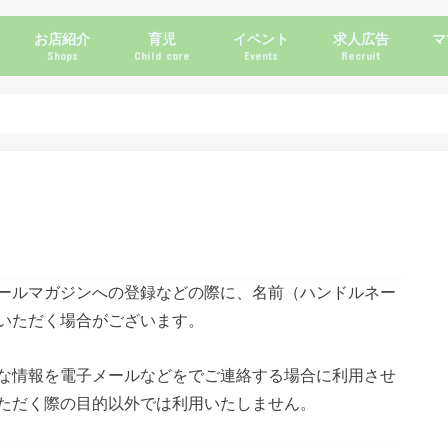
お店紹介
育児
イベント
求人広告
マ
Shops
Child care
Events
Recruit
ン
ュース
グルメ・カフェ
美容
家具・雑貨
施設・サービス
クーポン
公園情報
子育て支援機関・サークル
習い事
イベント(育児)
施設・サービス(育児)
ママコラム
ールマガジンへの登録などの際に、名前（ハンドルネー
いただく場合がございます。
な情報を電子メールなどをでご連絡する場合に利用させ
ただく際の目的以外では利用いたしません。