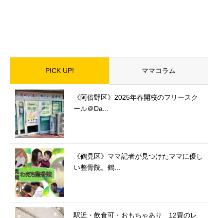
PICK UP!
ママコラム
《阿倍野区》2025年春開校のフリースク
ール＠Da...
《鶴見区》ママ記者が見つけたママに優し
い整骨院。鶴...
駅近・飲食可・おもちゃあり 12畳のレ