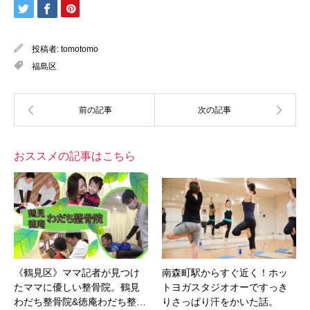
投稿者:
tomotomo
福島区
おススメの記事はこちら
《鶴見区》ママ記者が見つけ
南森町駅からすぐ近く！ホッ
たママに優しい整骨院。鶴見
トヨガスタジオオーですっき
わだち整骨院&徳庵わだち整…
りさっぱり汗をかいた話。