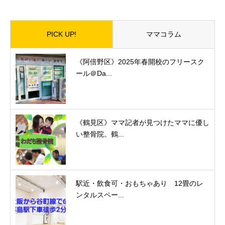
PICK UP!
ママコラム
《阿倍野区》2025年春開校のフリースク
ール＠Da...
《鶴見区》ママ記者が見つけたママに優し
い整骨院。鶴...
駅近・飲食可・おもちゃあり 12畳のレ
ンタルスペー...