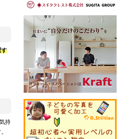
奨す
気持
す。