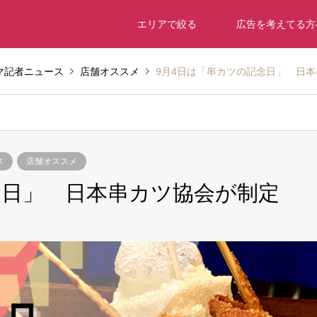
エリアで絞る
広告を考えてる方
マ記者ニュース
店舗オススメ
9月4日は「串カツの記念日」 日
ス
店舗オススメ
念日」 日本串カツ協会が制定