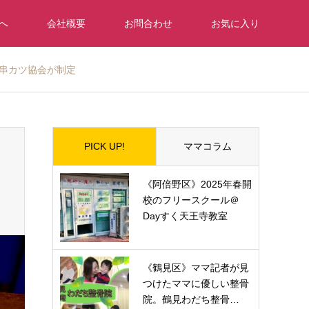
へ
会社概要
お問合わせ
お気に入り
本串カツ協会が制定
PICK UP!
ママコラム
《阿倍野区》2025年春開
校のフリースクール＠
Dayすく天王寺教室
《鶴見区》ママ記者が見
つけたママに優しい整骨
院。鶴見わだち整骨…