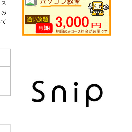
ロス
、お
って