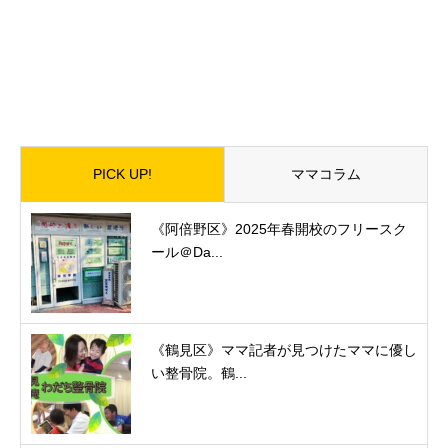
PICK UP!
ママコラム
《阿倍野区》2025年春開校のフリースク
ール＠Da...
《鶴見区》ママ記者が見つけたママに優し
い整骨院。鶴...