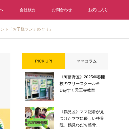
へ
会社概要
お問合わせ
お気に入り
のイベント「お子様ランチめぐり」
PICK UP!
ママコラム
《阿倍野区》2025年春開
校のフリースクール＠
Dayすく天王寺教室
《鶴見区》ママ記者が見
つけたママに優しい整骨
院。鶴見わだち整骨…