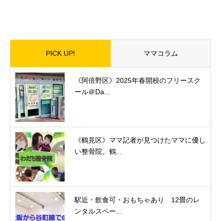
PICK UP!
ママコラム
《阿倍野区》2025年春開校のフリースク
ール＠Da...
《鶴見区》ママ記者が見つけたママに優し
い整骨院。鶴...
駅近・飲食可・おもちゃあり 12畳のレ
ンタルスペー...