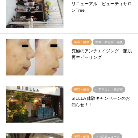
リニューアル ビューティサロ
ンTree
美容・健康
整体・整骨院・鍼灸
究極のアンチエイジング！艶肌
再生ピーリング
美容・健康
ヘアサロン・美容室
SIELLA 体験キャンペーンのお
知らせ！！
美容・健康
ママ記者ニュース