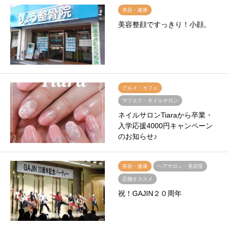
美容・健康
美容整顔ですっきり！小顔。
グルメ・カフェ
マツエク・ネイルサロン
ネイルサロンTiaraから卒業・
入学応援4000円キャンペーン
のお知らせ♪
美容・健康
ヘアサロン・美容室
店舗オススメ
祝！GAJIN２０周年