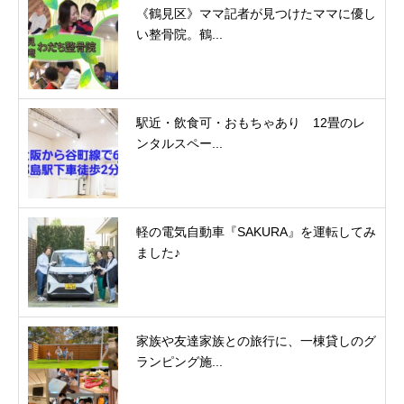
《鶴見区》ママ記者が見つけたママに優し
い整骨院。鶴...
駅近・飲食可・おもちゃあり 12畳のレ
ンタルスペー...
軽の電気自動車『SAKURA』を運転してみ
ました♪
家族や友達家族との旅行に、一棟貸しのグ
ランピング施...