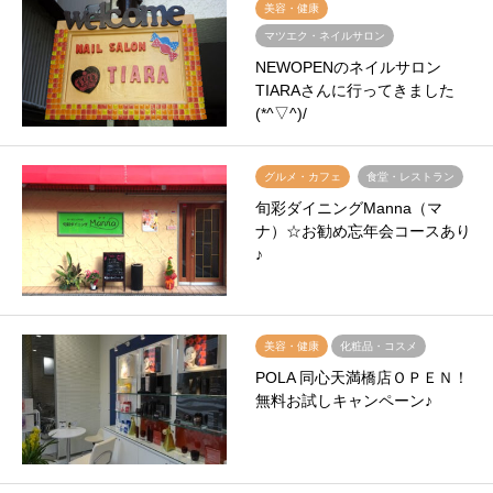
美容・健康
マツエク・ネイルサロン
NEWOPENのネイルサロン
TIARAさんに行ってきました
(*^▽^)/
グルメ・カフェ
食堂・レストラン
旬彩ダイニングManna（マ
ナ）☆お勧め忘年会コースあり
♪
美容・健康
化粧品・コスメ
POLA 同心天満橋店ＯＰＥＮ！
無料お試しキャンペーン♪