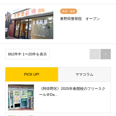
美容・健康
東野田整骨院 オープン
862件中 1〜20件を表示


PICK UP!
ママコラム
《阿倍野区》2025年春開校のフリースク
ール＠Da...