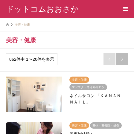
ドットコムおおさか
美容・健康
美容・健康
862件中 1〜20件を表示


美容・健康
マツエク・ネイルサロン
ネイルサロン 「ＫＡＮＡＮ
ＮＡＩＬ」
美容・健康
整体・整骨院・鍼灸