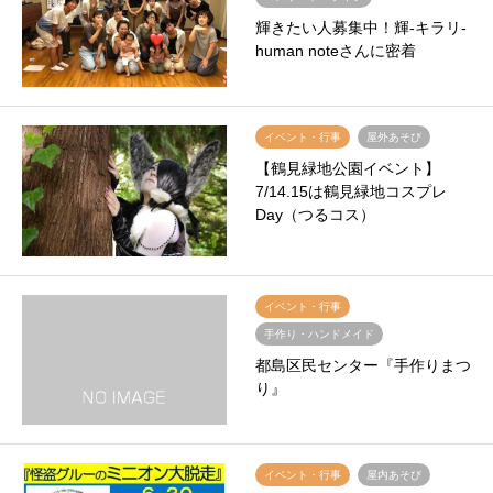
輝きたい人募集中！輝-キラリ-
human noteさんに密着
イベント・行事
屋外あそび
【鶴見緑地公園イベント】
7/14.15は鶴見緑地コスプレ
Day（つるコス）
イベント・行事
手作り・ハンドメイド
都島区民センター『手作りまつ
り』
イベント・行事
屋内あそび