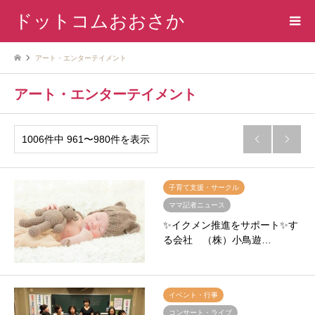
ドットコムおおさか
アート・エンターテイメント
アート・エンターテイメント
1006件中 961〜980件を表示


子育て支援・サークル
ママ記者ニュース
✨イクメン推進をサポート✨す
る会社 （株）小鳥遊…
イベント・行事
コンサート・ライブ