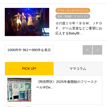
アート・エンターテイメント
著述・芸術家・アーティスト
その道１０年！ＢＧＭ、ＪＰＯ
Ｐ、ゲーム音楽などご要望にお
応えするBabyBl…
1006件中 961〜980件を表示


PICK UP!
ママコラム
《阿倍野区》2025年春開校のフリースク
ール＠Da...