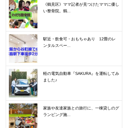
《鶴見区》ママ記者が見つけたママに優し
い整骨院。鶴...
駅近・飲食可・おもちゃあり 12畳のレ
ンタルスペー...
軽の電気自動車『SAKURA』を運転してみ
ました♪
家族や友達家族との旅行に、一棟貸しのグ
ランピング施...