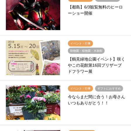
【都島】6/3観覧無料のヒーロ
ーショー開催
イベント・行事
動物園・植物園・水族館
【鶴見緑地公園イベント】咲く
やこの花館第16回プリザーブ
ドフラワー展
イベント・行事
ギフトにおすすめ
今ならまだ間に合う！お母さん
いつもありがとう！！