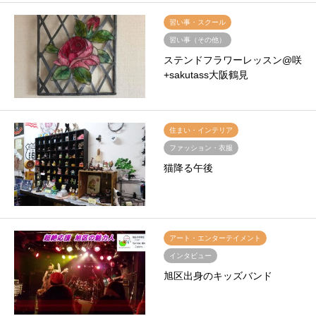
習い事・スクール
習い事（その他）
ステンドフラワーレッスン@咲
+sakutass大阪鶴見
住まい・インテリア
ファッション・衣服
猫降る午後
アート・エンターテイメント
インタビュー
旭区出身のキッズバンド