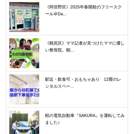
《阿倍野区》2025年春開校のフリースク
ール＠Da...
《鶴見区》ママ記者が見つけたママに優し
い整骨院。鶴...
駅近・飲食可・おもちゃあり 12畳のレ
ンタルスペー...
軽の電気自動車『SAKURA』を運転してみ
ました♪