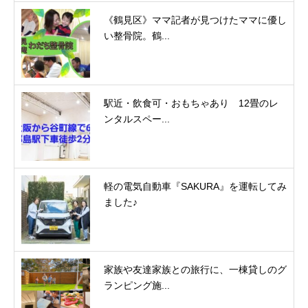
《鶴見区》ママ記者が見つけたママに優し
い整骨院。鶴...
駅近・飲食可・おもちゃあり 12畳のレ
ンタルスペー...
軽の電気自動車『SAKURA』を運転してみ
ました♪
家族や友達家族との旅行に、一棟貸しのグ
ランピング施...