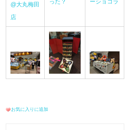
った？
ーショコラ
@大丸梅田
店
お気に入りに追加