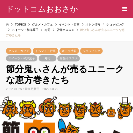
ドットコムおおさか
TOPICS
グルメ・カフェ
イベント・行事
オトク情報
ショッピング
スイーツ・和洋菓子
寿司
店舗オススメ
節分鬼ぃさんが売るユニークな恵
方巻きたち
グルメ・カフェ
イベント・行事
オトク情報
ショッピング
スイーツ・和洋菓子
寿司
店舗オススメ
節分鬼ぃさんが売るユニーク
な恵方巻きたち
2022.01.25 / 最終更新日：2022.08.22