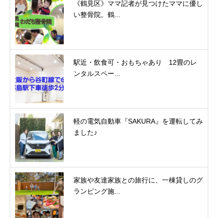
《鶴見区》ママ記者が見つけたママに優し
い整骨院。鶴...
駅近・飲食可・おもちゃあり 12畳のレ
ンタルスペー...
軽の電気自動車『SAKURA』を運転してみ
ました♪
家族や友達家族との旅行に、一棟貸しのグ
ランピング施...