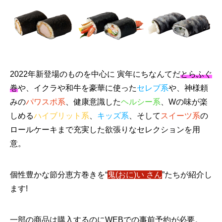
2022年新登場のものを中心に 寅年にちなんてだ
とらふぐ
巻
や、イクラや和牛を豪華に使った
セレブ系
や、神様頼
みの
パワスポ系
、健康意識した
ヘルシー系
、Wの味が楽
しめる
ハイブリット系
、
キッズ系
、そして
スイーツ系
の
ロールケーキまで充実した欲張りなセレクションを用
意。
個性豊かな節分恵方巻きを“
鬼(おに)い さん
”たちが紹介し
ます!
一部の商品は購入するのにWEBでの事前予約が必要。