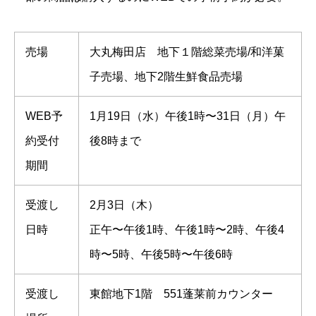
売場
大丸梅田店 地下１階総菜売場/和洋菓
子売場、地下2階生鮮食品売場
WEB予
1月19日（水）午後1時〜31日（月）午
約受付
後8時まで
期間
受渡し
2月3日（木）
日時
正午〜午後1時、午後1時〜2時、午後4
時〜5時、午後5時〜午後6時
受渡し
東館地下1階 551蓬莱前カウンター