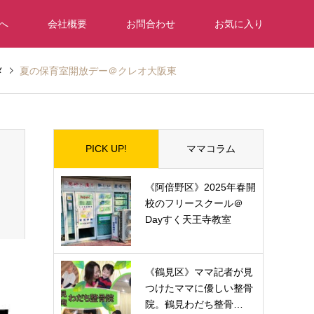
へ
会社概要
お問合わせ
お気に入り
メ
夏の保育室開放デー＠クレオ大阪東
PICK UP!
ママコラム
《阿倍野区》2025年春開
校のフリースクール＠
Dayすく天王寺教室
《鶴見区》ママ記者が見
つけたママに優しい整骨
院。鶴見わだち整骨…