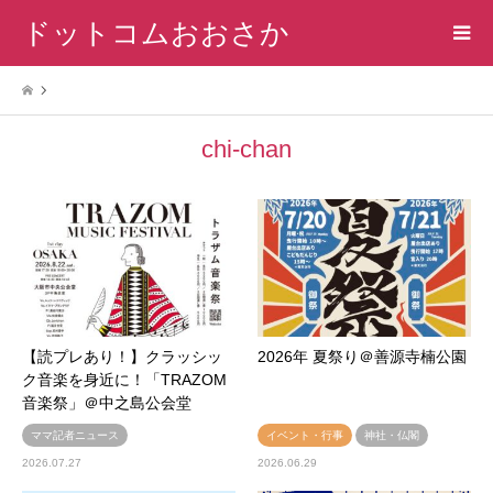
ドットコムおおさか
chi-chan
【読プレあり！】クラッシッ
2026年 夏祭り＠善源寺楠公園
ク音楽を身近に！「TRAZOM
音楽祭」＠中之島公会堂
ママ記者ニュース
イベント・行事
神社・仏閣
2026.07.27
2026.06.29