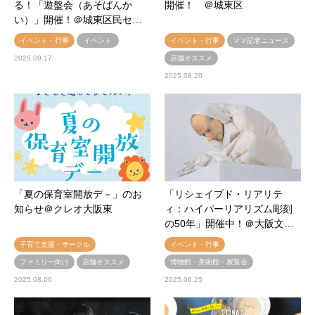
る！「遊盤会（あそばんか
開催！ ＠城東区
い）」開催！＠城東区民セ…
イベント・行事
イベント
イベント・行事
ママ記者ニュース
2025.09.17
店舗オススメ
2025.08.20
「夏の保育室開放デ－」のお
「リシェイプド・リアリテ
知らせ＠クレオ大阪東
ィ：ハイパーリアリズム彫刻
の50年」開催中！＠大阪文…
子育て支援・サークル
イベント・行事
ファミリー向け
店舗オススメ
博物館・美術館・展覧会
2025.08.06
2025.06.25