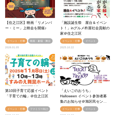
【住之江区】映画「リメンバ
「施設誕生祭 屋台＆イベン
ー・ミー」上映会を開催♪
ト！」inグルメ杵屋社会貢献の
家＠住之江区
イベント・行事
映画・劇場・舞台
イベント・行事
イベント
2026.01.05
2025.10.22
第10回子育て応援イベント
「えいごのおうち」
「子育ての輪」＠住之江区
Halloween イベント参加者募
集のお知らせ＠旭区民セン…
イベント・行事
ファミリー向け
イベント・行事
イベント