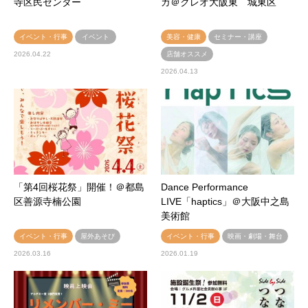
寺区民センター
ガ＠クレオ大阪東 城東区
イベント・行事
イベント
美容・健康
セミナー・講座
2026.04.22
店舗オススメ
2026.04.13
「第4回桜花祭」開催！＠都島
Dance Performance
区善源寺楠公園
LIVE「haptics」＠大阪中之島
美術館
イベント・行事
屋外あそび
イベント・行事
映画・劇場・舞台
2026.03.16
2026.01.19