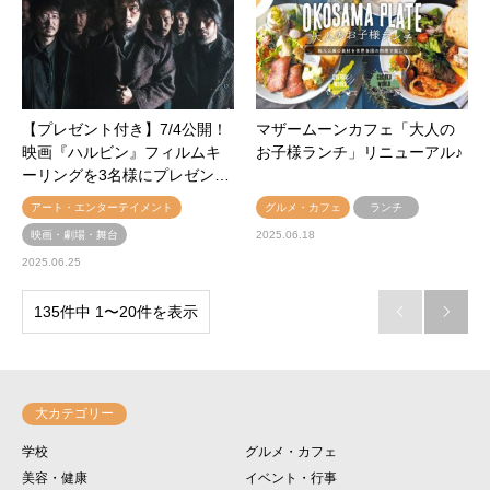
【プレゼント付き】7/4公開！
マザームーンカフェ「大人の
映画『ハルビン』フィルムキ
お子様ランチ」リニューアル♪
ーリングを3名様にプレゼン…
アート・エンターテイメント
グルメ・カフェ
ランチ
映画・劇場・舞台
2025.06.18
2025.06.25
135件中 1〜20件を表示


大カテゴリー
学校
グルメ・カフェ
美容・健康
イベント・行事