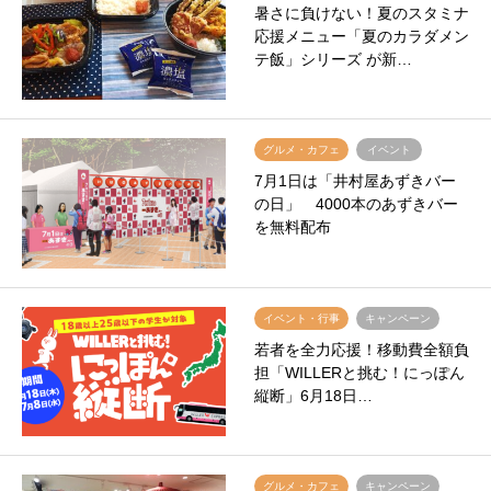
暑さに負けない！夏のスタミナ
応援メニュー「夏のカラダメン
テ飯」シリーズ が新…
グルメ・カフェ
イベント
7月1日は「井村屋あずきバー
の日」 4000本のあずきバー
を無料配布
イベント・行事
キャンペーン
若者を全力応援！移動費全額負
担「WILLERと挑む！にっぽん
縦断」6月18日…
グルメ・カフェ
キャンペーン