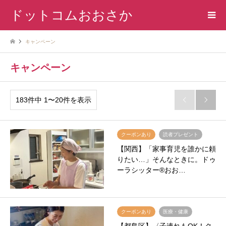
ドットコムおおさか
キャンペーン
キャンペーン
183件中 1〜20件を表示


クーポンあり
読者プレゼント
【関西】「家事育児を誰かに頼
りたい…」そんなときに。ドゥ
ーラシッター®︎おお…
クーポンあり
医療・健康