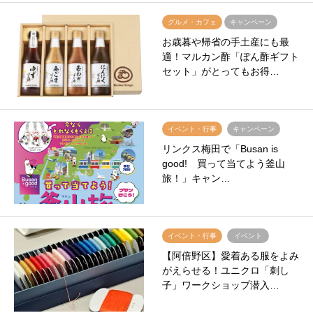
グルメ・カフェ
キャンペーン
お歳暮や帰省の手土産にも最
適！マルカン酢「ぽん酢ギフト
セット」がとってもお得…
イベント・行事
キャンペーン
リンクス梅田で「Busan is
good! 買って当てよう釜山
旅！」キャン…
イベント・行事
イベント
【阿倍野区】愛着ある服をよみ
がえらせる！ユニクロ「刺し
子」ワークショップ潜入…