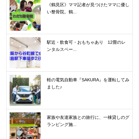
《鶴見区》ママ記者が見つけたママに優し
い整骨院。鶴...
駅近・飲食可・おもちゃあり 12畳のレ
ンタルスペー...
軽の電気自動車『SAKURA』を運転してみ
ました♪
家族や友達家族との旅行に、一棟貸しのグ
ランピング施...