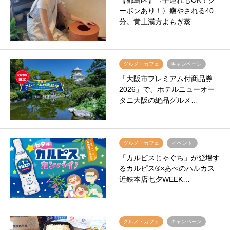
【都島区】〈子連れもOK！ク
ーポンあり！〉癒やされる40
分。黄土漢方よもぎ蒸…
グルメ・カフェ
キャンペーン
「大阪市プレミアム付商品券
2026」で、ホテルニューオー
タニ大阪の絶品グルメ…
グルメ・カフェ
イベント
「カルピスじゃぐち」が登場す
るカルピス®×あべのハルカス
近鉄本店七夕WEEK…
グルメ・カフェ
キャンペーン