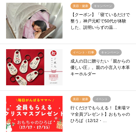
美容・健康
キャンペーン
【クーポン】「寝ているだけで
整う」神戸元町で50代が体験
した、説明いらずの温…
イベント・行事
キャンペーン
成人の日に贈りたい「親からの
優しい圧」。親の小言入り本革
キーホルダー
美容・健康
イベント
行くだけでもらえる！【来場マ
マ全員プレゼント】おもちゃの
ひろば（12/12・…