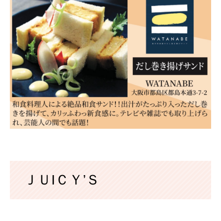
ＪＵIＣＹ’Ｓ