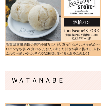
ＷＡＴＡＮＡＢＥ