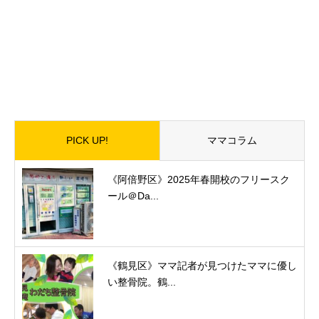
PICK UP!
ママコラム
《阿倍野区》2025年春開校のフリースク
ール＠Da...
《鶴見区》ママ記者が見つけたママに優し
い整骨院。鶴...