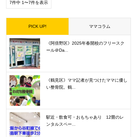
7件中 1〜7件を表示
PICK UP!
ママコラム
《阿倍野区》2025年春開校のフリースク
ール＠Da...
《鶴見区》ママ記者が見つけたママに優し
い整骨院。鶴...
駅近・飲食可・おもちゃあり 12畳のレ
ンタルスペー...