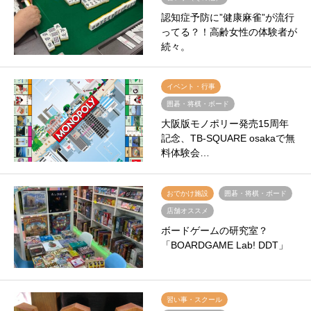
認知症予防に”健康麻雀”が流行
ってる？！高齢女性の体験者が
続々。
イベント・行事
囲碁・将棋・ボード
大阪版モノポリー発売15周年
記念、TB-SQUARE osakaで無
料体験会…
おでかけ施設
囲碁・将棋・ボード
店舗オススメ
ボードゲームの研究室？
「BOARDGAME Lab! DDT」
習い事・スクール