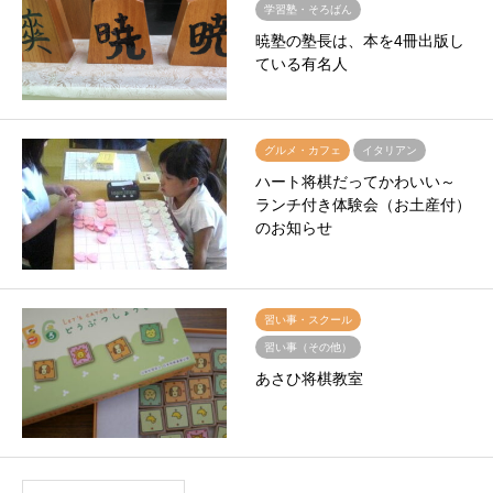
学習塾・そろばん
暁塾の塾長は、本を4冊出版し
ている有名人
グルメ・カフェ
イタリアン
ハート将棋だってかわいい～
ランチ付き体験会（お土産付）
のお知らせ
習い事・スクール
習い事（その他）
あさひ将棋教室