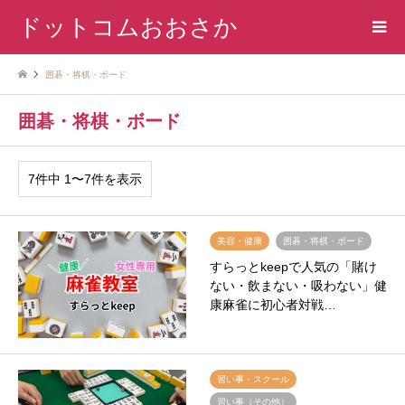
ドットコムおおさか
囲碁・将棋・ボード
囲碁・将棋・ボード
7件中 1〜7件を表示
美容・健康
囲碁・将棋・ボード
すらっとkeepで人気の「賭け
ない・飲まない・吸わない」健
康麻雀に初心者対戦…
習い事・スクール
習い事（その他）