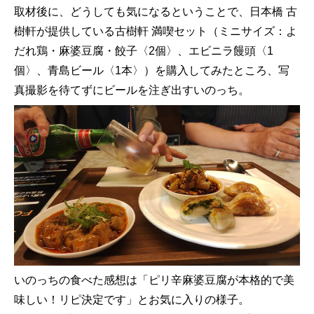
取材後に、どうしても気になるということで、日本橋 古
樹軒が提供している古樹軒 満喫セット（ミニサイズ：よ
だれ鶏・麻婆豆腐・餃子〈2個〉、エビニラ饅頭〈1
個〉、青島ビール〈1本〉）を購入してみたところ、写
真撮影を待てずにビールを注ぎ出すいのっち。
いのっちの食べた感想は「ピリ辛麻婆豆腐が本格的で美
味しい！リピ決定です」とお気に入りの様子。