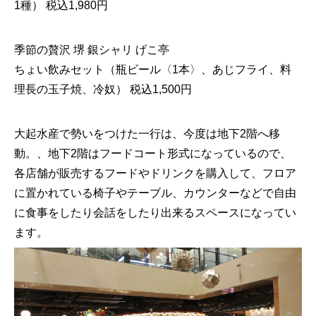
1種） 税込1,980円
季節の贅沢 堺 銀シャリ げこ亭
ちょい飲みセット（瓶ビール〈1本〉、あじフライ、料
理長の玉子焼、冷奴） 税込1,500円
大起水産で勢いをつけた一行は、今度は地下2階へ移
動。、地下2階はフードコート形式になっているので、
各店舗が販売するフードやドリンクを購入して、フロア
に置かれている椅子やテーブル、カウンターなどで自由
に食事をしたり会話をしたり出来るスペースになってい
ます。