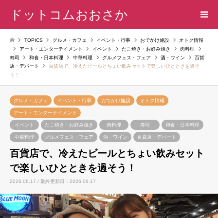
ドットコムおおさか
TOPICS
グルメ・カフェ
イベント・行事
おでかけ施設
オトク情報
アート・エンターテイメント
イベント
たこ焼き・お好み焼き
肉料理
寿司
和食・日本料理
中華料理
グルメフェス・フェア
酒・ワイン
百貨
店・デパート
百貨店で、冷えたビールとちょい飲みセットで楽しいひとときを過そ
う！
グルメ・カフェ
イベント・行事
おでかけ施設
オトク情報
アート・エンターテイメント
イベント
たこ焼き・お好み焼き
肉料理
寿司
和食・日本料理
中華料理
グルメフェス・フェア
酒・ワイン
百貨店・デパート
百貨店で、冷えたビールとちょい飲みセット
で楽しいひとときを過そう！
2026.06.17 / 最終更新日：2026.06.17