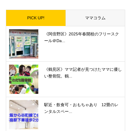
PICK UP!
ママコラム
《阿倍野区》2025年春開校のフリースク
ール＠Da...
《鶴見区》ママ記者が見つけたママに優し
い整骨院。鶴...
駅近・飲食可・おもちゃあり 12畳のレ
ンタルスペー...