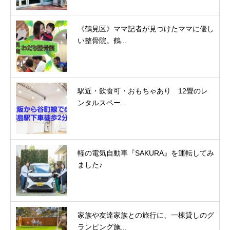
《鶴見区》ママ記者が見つけたママに優し
い整骨院。鶴...
駅近・飲食可・おもちゃあり 12畳のレ
ンタルスペー...
軽の電気自動車『SAKURA』を運転してみ
ました♪
家族や友達家族との旅行に、一棟貸しのグ
ランピング施...