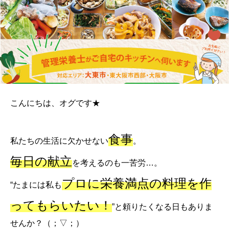
こんにちは、オグです★
食事
私たちの生活に欠かせない
。
毎日の献立
を考えるのも一苦労…。
プロに栄養満点の料理を作
“たまには私も
ってもらいたい！
”と頼りたくなる日もありま
せんか？（；▽；）