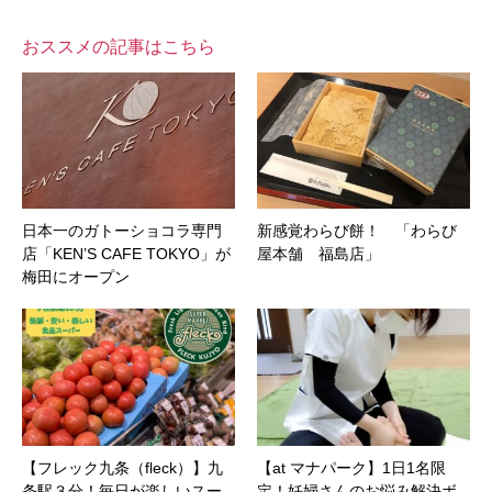
おススメの記事はこちら
日本一のガトーショコラ専門
新感覚わらび餅！ 「わらび
店「KEN’S CAFE TOKYO」が
屋本舗 福島店」
梅田にオープン
【フレック九条（fleck）】九
【at マナパーク】1日1名限
条駅３分！毎日が楽しいスー
定！妊婦さんのお悩み解決ボ