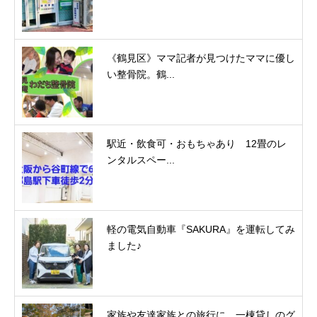
《鶴見区》ママ記者が見つけたママに優し
い整骨院。鶴...
駅近・飲食可・おもちゃあり 12畳のレ
ンタルスペー...
軽の電気自動車『SAKURA』を運転してみ
ました♪
家族や友達家族との旅行に、一棟貸しのグ