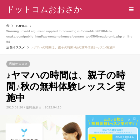
ドットコムおおさか
TOPICS
Warning
: Invalid argument supplied for foreach() in
/home/dch2018/dch-
osaka.com/public_html/wp-content/themes/gensen_tcd050/breadcrumb.php
on line
94
店舗オススメ
♪ヤマハの時間は、親子の時間♪秋の無料体験レッスン実施中
店舗オススメ
♪ヤマハの時間は、親子の時
間♪秋の無料体験レッスン実
施中
2015.08.26 / 最終更新日：2022.04.15