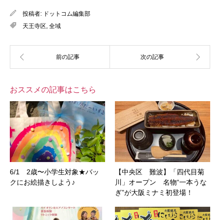
投稿者:
ドットコム編集部
天王寺区
,
全域
おススメの記事はこちら
6/1 2歳〜小学生対象★バッ
【中央区 難波】「四代目菊
クにお絵描きしよう♪
川」オープン 名物“一本うな
ぎ”が大阪ミナミ初登場！