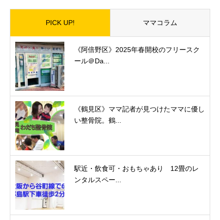
PICK UP!
ママコラム
《阿倍野区》2025年春開校のフリースク
ール＠Da...
《鶴見区》ママ記者が見つけたママに優し
い整骨院。鶴...
駅近・飲食可・おもちゃあり 12畳のレ
ンタルスペー...