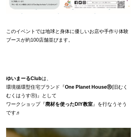
このイベントでは地球と身体に優しいお店や手作り体験
ブースが約100店舗並びます。
ゆいまーるClub
は、
環境循環型住宅ブランド『
One Planet HouseⓇ
(旧むく
むくはうすⓇ)』として
ワークショップ『
廃材を使ったDIY教室
』を行なうそう
です♬