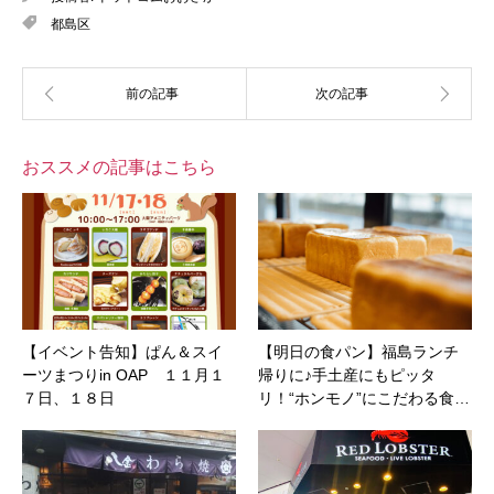
都島区
おススメの記事はこちら
【イベント告知】ぱん＆スイ
【明日の食パン】福島ランチ
ーツまつりin OAP １１月１
帰りに♪手土産にもピッタ
７日、１８日
リ！“ホンモノ”にこだわる食…