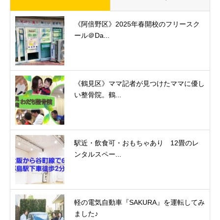
《阿倍野区》2025年春開校のフリースク
ール＠Da...
《鶴見区》ママ記者が見つけたママに優し
い整骨院。鶴...
駅近・飲食可・おもちゃあり 12畳のレ
ンタルスペー...
軽の電気自動車『SAKURA』を運転してみ
ました♪