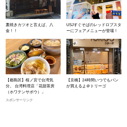
藁焼きカツオと言えば、八
USJすぐそばのレッドロブスタ
金！！
ーにフェアメニューが登場！
【都島区】桜ノ宮で台湾気
【京橋】24時間いつでもパン
分。 台湾料理店「花甜茶房
が買えるよ＠トリーゴ
（ホワテンサボウ）」
スポンサーリンク