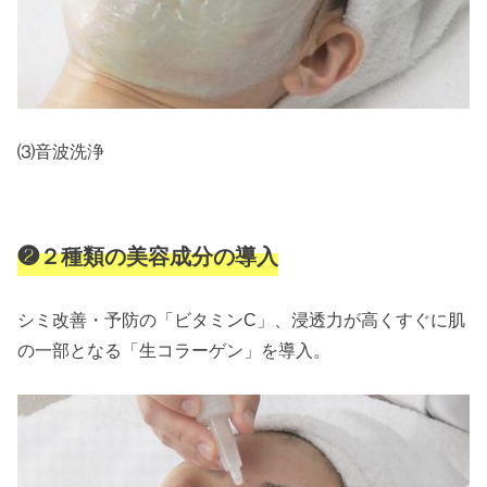
⑶
音波洗浄
❷２種類の美容成分の導入
シミ改善・予防の
「ビタミンC」
、浸透力
が高くすぐに肌
の一部となる
「生コラーゲン」
を導入。