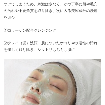
つけてしまうため、
刺激は少なく、かつ丁寧に肌や毛穴
の汚れ
や不要角質を取り除き、次に入る美容成分
の浸透
をUP
♪
⑴
コラーゲン配合クレンジング
⑵
クレイ（泥）洗顔…肌についたホコリや水溶性の汚れ
を優しく取り除き、シットリもちもち肌に