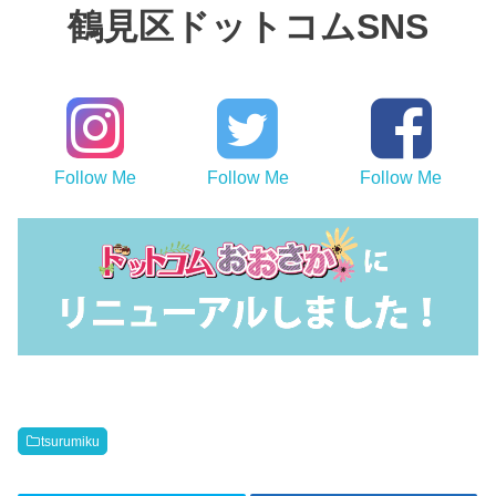
鶴見区ドットコムSNS
Follow Me
Follow Me
Follow Me
tsurumiku