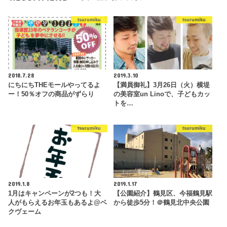
tsurumiku
tsurumiku
2018.7.28
2019.3.10
にちにちTHEモールやってるよ
【満員御礼】3月26日（火）横堤
ー！50％オフの商品がずらり
の美容室un Linoで、子どもカッ
トを…
tsurumiku
tsurumiku
2019.1.8
2019.1.17
1月はキャンペーンが2つも！大
【公園紹介】鶴見区、今福鶴見駅
人がもらえるお年玉もあるよ@ベ
から徒歩5分！＠鶴見北中央公園
クヴェーム