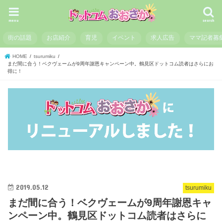
menu
search
街の話題
お店紹介
育児
イベント
求人広告
ママ記者募
HOME
tsurumiku
まだ間に合う！ベクヴェームが9周年謝恩キャンペーン中。鶴見区ドットコム読者はさらにお
得に！
2019.05.12
tsurumiku
まだ間に合う！ベクヴェームが9周年謝恩キャ
ンペーン中。鶴見区ドットコム読者はさらに