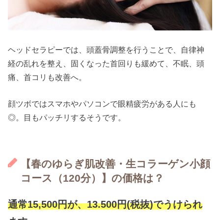
ヘッドセラピーでは、頭蓋骨調整を行うことで、
自律神
経の乱れを整え、
固くなった首回りも緩めて、不眠、頭
痛、
首コリも改善へ。
顔ツボではスマホやパソコンで眼精疲労が
ある人にも
◎。目もパッチリするそうです。
【春のゆらぎ肌改善・生コラーゲン小顔
コース（120分）】の価格は？
通常15,500円
が、
13.500円
(税抜)でうけられ