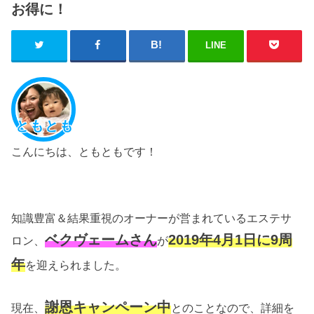
お得に！
LINE
ともとも
こんにちは、ともともです！
知識豊富＆結果重視のオーナーが営まれている
エステサ
ベクヴェームさん
2019年4月1日に9周
ロン、
が
年
を迎えられました。
謝恩キャンペーン中
現在、
とのことなので、詳細を