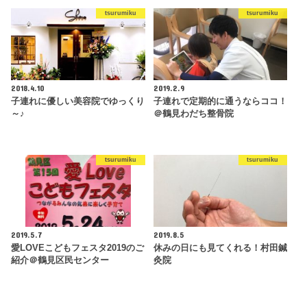
tsurumiku
tsurumiku
2018.4.10
2019.2.9
子連れに優しい美容院でゆっくり
子連れで定期的に通うならココ！
～♪
＠鶴見わだち整骨院
tsurumiku
tsurumiku
2019.5.7
2019.8.5
愛LOVEこどもフェスタ2019のご
休みの日にも見てくれる！村田鍼
紹介＠鶴見区民センター
灸院