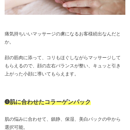
痛気持ちいいマッサージの虜になるお客様続出
なんだと
か。
顔の筋肉に添って、コリもほぐしながら
マッサージして
もらえるので、
顔の左右バランスが整い、キュッと
引き
上がった小顔に導いてもらえます。
➍肌に合わせたコラーゲンパック
肌の悩みに合わせて、
鎮静、保湿、
美白パック
の中から
選択可能。