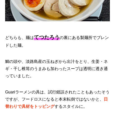
てつたろう
どちらも、麺は
の裏にある製麺所でブレン
ドした麺。
鯛の頭や、淡路島産の玉ねぎから出汁をとり、生姜・ネ
ギ・干し椎茸のうまみも加わったスープは透明に透き通
っていました。
Guariラーメンの具は、試行錯誤されたこともあったそう
ですが、フードロスになると本末転倒ではないかと、
日
替わりで具材をトッピング
するスタイルに。