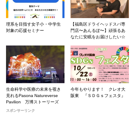
理系を目指す女子小・中学生
【福島区ドライヘッドスパ専
対象の応援セミナー
門店〜あんるぽ〜】頑張るあ
なたに安眠をお届けしたい☆
生命科学や医療の未来を覗き
今年もやります！ クレオ大
見れるPasona Natureverse
阪東 『ＳＤＧｓフェスタ』
Pavilion 万博ストーリーズ
スポンサーリンク