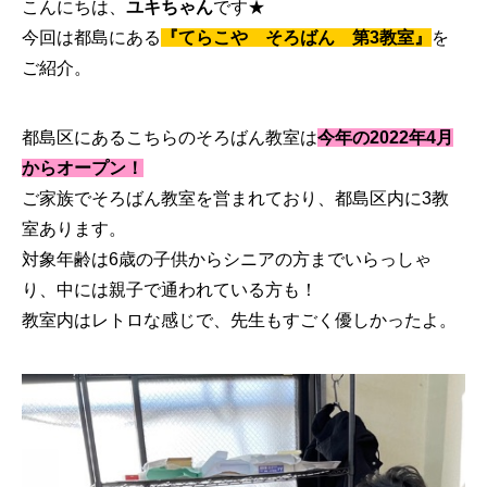
こんにちは、
ユキちゃん
です★
今回は都島にある
『てらこや そろばん 第3教室』
を
ご紹介。
都島区にあるこちらのそろばん教室は
今年の2022年4月
からオープン！
ご家族でそろばん教室を営まれており、都島区内に3教
室あります。
対象年齢は6歳の子供からシニアの方までいらっしゃ
り、中には親子で通われている方も！
教室内はレトロな感じで、先生もすごく優しかったよ。