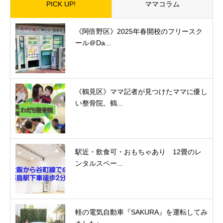
PICK UP!
ママコラム
《阿倍野区》2025年春開校のフリースク
ール＠Da...
《鶴見区》ママ記者が見つけたママに優し
い整骨院。鶴...
駅近・飲食可・おもちゃあり 12畳のレ
ンタルスペー...
軽の電気自動車『SAKURA』を運転してみ