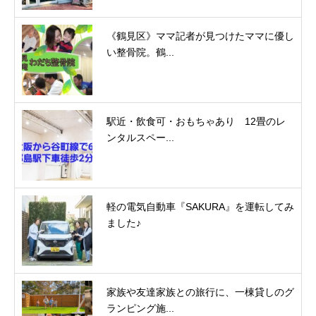
《鶴見区》ママ記者が見つけたママに優し
い整骨院。鶴...
駅近・飲食可・おもちゃあり 12畳のレ
ンタルスペー...
軽の電気自動車『SAKURA』を運転してみ
ました♪
家族や友達家族との旅行に、一棟貸しのグ
ランピング施...