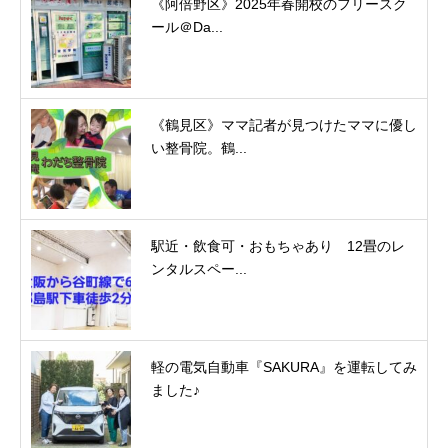
《阿倍野区》2025年春開校のフリースク
ール＠Da...
《鶴見区》ママ記者が見つけたママに優し
い整骨院。鶴...
駅近・飲食可・おもちゃあり 12畳のレ
ンタルスペー...
軽の電気自動車『SAKURA』を運転してみ
ました♪