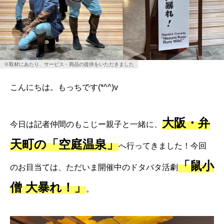
※取材にあたり、サービス・商品の提供をいただきました
こんにちは。もっちです(*^^)v
大阪・弁
今日は記者仲間のもこじー親子と一緒に、
天町の「空庭温泉」
へ行ってきました！今回
「鼠小
のお目当ては、ただいま開催中のドタバタ活劇
僧 大暴れ！」
。