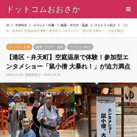
ドットコムおおさか
TOPICS
イベント・行事
銭湯・サウナ・温泉
ファミリー向け
【港
区・弁天町】空庭温泉で体験！参加型エンタメショー「鼠小僧 大暴れ！」が迫力満点
イベント・行事
銭湯・サウナ・温泉
ファミリー向け
【港区・弁天町】空庭温泉で体験！参加型エ
ンタメショー「鼠小僧 大暴れ！」が迫力満点
2025.11.15 / 最終更新日：2025.12.15