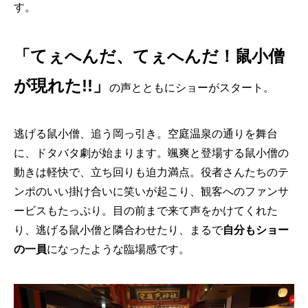
す。
「
てぇへんだ、てぇへんだ！鼠小僧
が現れた!!」
の声とともにショーがスタート。
逃げる鼠小僧、追う岡っ引き。空庭温泉の通りを舞台
に、ドタバタ劇が始まります。颯爽と登場する鼠小僧の
動きは軽快で、立ち回りも迫力満点。役者さんたちのテ
ンポのいい掛け合いに笑いが起こり、観客へのファンサ
ービスもたっぷり。目の前まで来て声をかけてくれた
り、逃げる鼠小僧と隣合わせたり、まるで
自分もショー
の一員
になったような臨場感です。