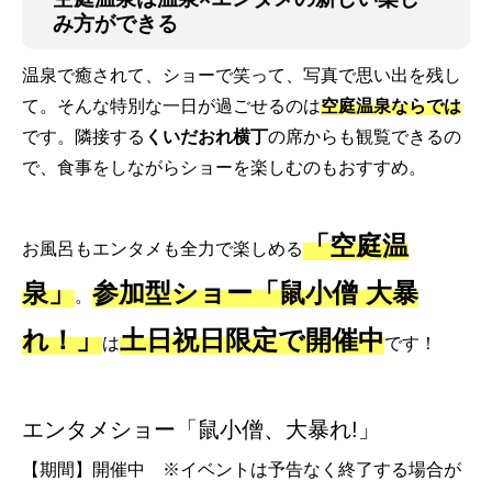
み方ができる
温泉で癒されて、ショーで笑って、写真で思い出を残し
て。そんな特別な一日が過ごせるのは
空庭温泉ならでは
です。隣接する
くいだおれ横丁
の席からも観覧できるの
で、食事をしながらショーを楽しむのもおすすめ。
「空庭温
お風呂もエンタメも全力で楽しめる
泉」
参加型ショー「鼠小僧 大暴
。
れ！」
土日祝日限定で
開催中
は
です！
エンタメショー「鼠小僧、大暴れ!」
【期間】開催中 ※イベントは予告なく終了する場合が