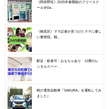
《阿倍野区》2025年春開校のフリースク
ール＠Da...
《鶴見区》ママ記者が見つけたママに優し
い整骨院。鶴...
駅近・飲食可・おもちゃあり 12畳のレ
ンタルスペー...
軽の電気自動車『SAKURA』を運転してみ
ました♪