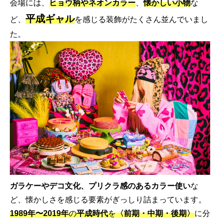
会場には、
ヒョウ柄やネオンカラー
、
懐かしい小物
な
平成ギャル
ど、
を感じる装飾がたくさん並んでいまし
た。
ガラケーやデコ文化、プリクラ感のあるカラー使い
な
ど、懐かしさを感じる要素がぎっしり詰まっています。
1989年〜2019年
の
平成時代
を
〈前期・中期・後期〉
に分