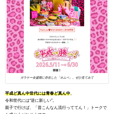
ガラケー全盛期に存在した「ホムペ」。ぜひ見てみて
平成ど真ん中世代には青春ど真ん中
。
令和世代には“逆に新しい”。
親子で行けば、「昔こんなん流行っててん！」トークで