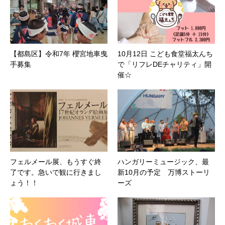
【都島区】令和7年 櫻宮地車曳
10月12日 こども食堂福太んち
手募集
で「リフレDEチャリティ」開
催☆
フェルメール展、もうすぐ終
ハンガリーミュージック、最
了です。急いで観に行きまし
新10月の予定 万博ストーリ
ょう！！
ーズ