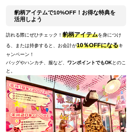
豹柄アイテムで10%OFF！お得な特典を
活用しよう
豹柄アイテム
訪れる際にぜひチェック！
を身につけ
10％OFFになる
る、または持参すると、お会計が
キ
ャンペーン！
バッグやハンカチ、服など、
ワンポイントでもOK
とのこ
と。