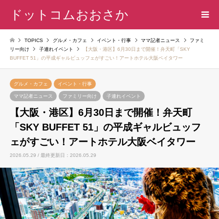
ドットコムおおさか
TOPICS
グルメ・カフェ
イベント・行事
ママ記者ニュース
ファミ
リー向け
子連れイベント
【大阪・港区】6月30日まで開催！弁天町「SKY
BUFFET 51」の平成ギャルビュッフェがすごい！アートホテル大阪ベイタワー
グルメ・カフェ
イベント・行事
ママ記者ニュース
ファミリー向け
子連れイベント
【大阪・港区】6月30日まで開催！弁天町
「SKY BUFFET 51」の平成ギャルビュッフ
ェがすごい！アートホテル大阪ベイタワー
2026.05.29 / 最終更新日：2026.05.29