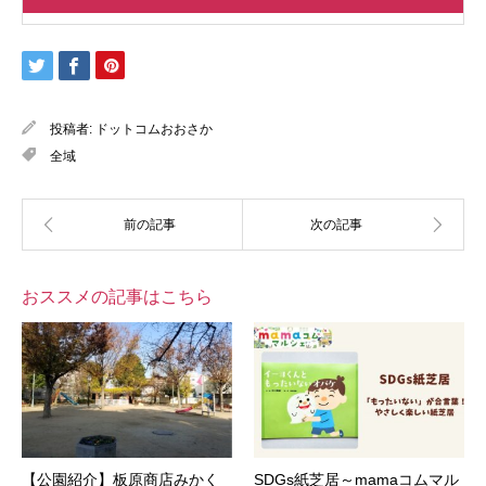
投稿者:
ドットコムおおさか
全域
おススメの記事はこちら
【公園紹介】板原商店みかく
SDGs紙芝居～mamaコムマル