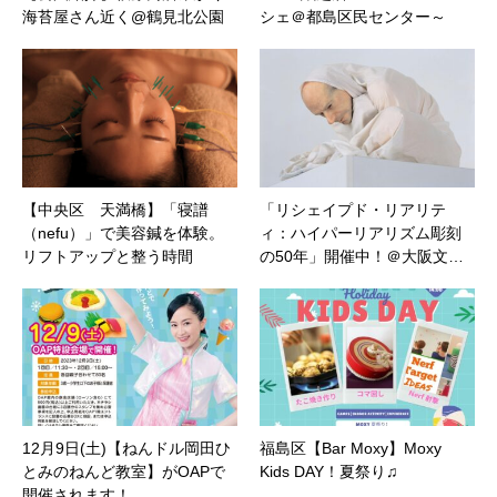
海苔屋さん近く@鶴見北公園
シェ＠都島区民センター～
【中央区 天満橋】「寝譜
「リシェイプド・リアリテ
（nefu）」で美容鍼を体験。
ィ：ハイパーリアリズム彫刻
リフトアップと整う時間
の50年」開催中！＠大阪文…
12月9日(土)【ねんドル岡田ひ
福島区【Bar Moxy】Moxy
とみのねんど教室】がOAPで
Kids DAY！夏祭り♫
開催されます！