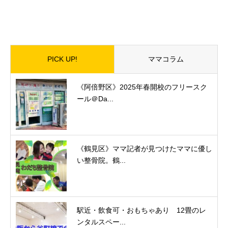
PICK UP!
ママコラム
《阿倍野区》2025年春開校のフリースク
ール＠Da...
《鶴見区》ママ記者が見つけたママに優し
い整骨院。鶴...
駅近・飲食可・おもちゃあり 12畳のレ
ンタルスペー...