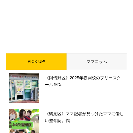
PICK UP!
ママコラム
《阿倍野区》2025年春開校のフリースク
ール＠Da...
《鶴見区》ママ記者が見つけたママに優し
い整骨院。鶴...