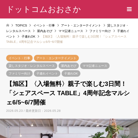
ドットコムおおさか
TOPICS
イベント・行事
アート・エンターテイメント
貸しスタジオ・
レンタルスペース
屋内あそび
ママ記者ニュース
ファミリー向け
子連れイ
ベント
子連れOK
【旭区】〈入場無料〉親子で楽しむ3日間！「シェアスペース
TABLE」4周年記念マルシェ6/5~6/7開催
イベント・行事
アート・エンターテイメント
貸しスタジオ・レンタルスペース
屋内あそび
ママ記者ニュース
ファミリー向け
子連れイベント
子連れOK
【旭区】〈入場無料〉親子で楽しむ3日間！
「シェアスペース TABLE」4周年記念マルシ
ェ6/5~6/7開催
2026.05.23 / 最終更新日：2026.05.28