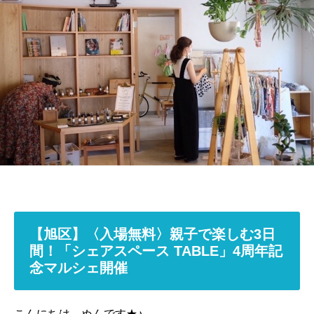
【旭区】〈入場無料〉親子で楽しむ3日
間！「シェアスペース TABLE」4周年記
念マルシェ開催
こんにちは、ぬんです★♪