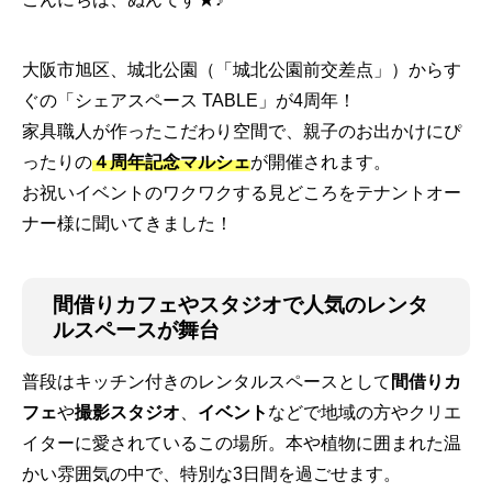
大阪市旭区、城北公園（「城北公園前交差点」）からす
ぐの「シェアスペース TABLE」が4周年！
家具職人が作ったこだわり空間で、親子のお出かけにぴ
ったりの
４周年記念マルシェ
が開催されます。
お祝いイベントのワクワクする見どころをテナントオー
ナー様に聞いてきました！
間借りカフェやスタジオで人気のレンタ
ルスペースが舞台
普段はキッチン付きのレンタルスペースとして
間借りカ
フェ
や
撮影スタジオ
、
イベント
などで地域の方やクリエ
イターに愛されているこの場所。本や植物に囲まれた温
かい雰囲気の中で、特別な3日間を過ごせます。