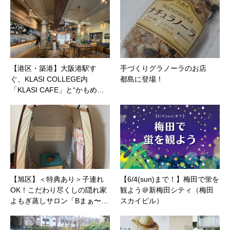
【港区・築港】大阪港駅す
手づくりグラノーラのお店
ぐ、KLASI COLLEGE内
都島に登場！
「KLASI CAFE」と“かもめ…
【旭区】＜特典あり＞子連れ
【6/4(sun)まで！】梅田で蛍を
OK！こだわり尽くしの隠れ家
観よう＠新梅田シティ（梅田
よもぎ蒸しサロン「Bまぁ〜…
スカイビル）