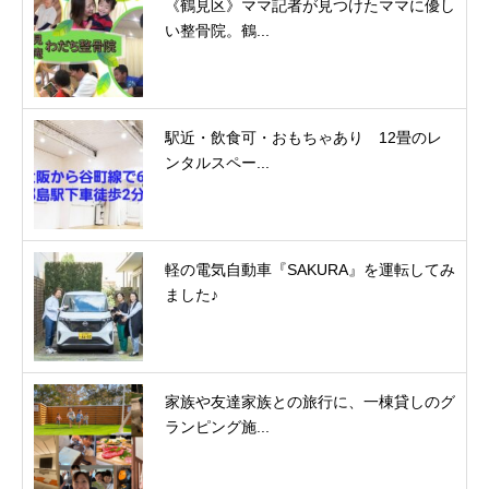
《鶴見区》ママ記者が見つけたママに優し
い整骨院。鶴...
駅近・飲食可・おもちゃあり 12畳のレ
ンタルスペー...
軽の電気自動車『SAKURA』を運転してみ
ました♪
家族や友達家族との旅行に、一棟貸しのグ
ランピング施...