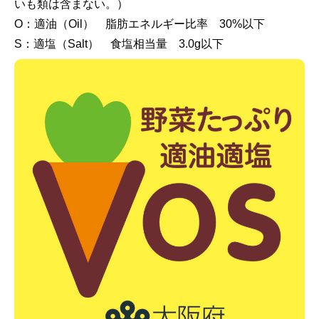
いも類は含まない。）
O：適油（Oil） 脂肪エネルギー比率 30%以下
S：適塩（Salt） 食塩相当量 3.0g以下