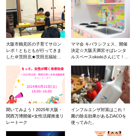
大阪市鶴見区の子育てサロン
ママ会 キバラシフェス、開催
レポ！ともともが行ってきま
決定☆大阪天満宮そばレンタ
した＠茨田北★茨田北福祉…
ルスペースokiokiさんにて！…
聞いてみよう！2025年大阪・
インフルエンザ対策はこれ！
関⻄万博開催×女性活躍推進リ
菌の除去効果があるZiACOを
レートーク
使ってみた。