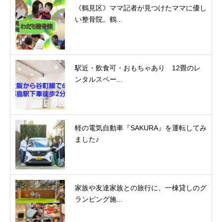
《鶴見区》ママ記者が見つけたママに優し
い整骨院。鶴...
駅近・飲食可・おもちゃあり 12畳のレ
ンタルスペー...
軽の電気自動車『SAKURA』を運転してみ
ました♪
家族や友達家族との旅行に、一棟貸しのグ
ランピング施...